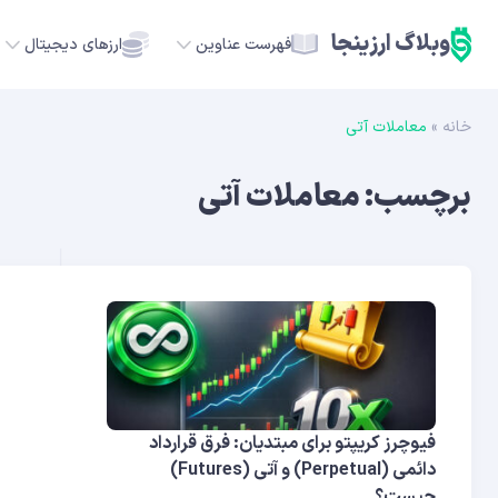
وبلاگ ارزینجا
فهرست عناوین
ارزهای دیجیتال
خانه
»
معاملات آتی
TC
برچسب:
معاملات آتی
ETH
USDT
SOL
GE
ADA
فیوچرز کریپتو برای مبتدیان: فرق قرارداد
دائمی (Perpetual) و آتی (Futures)
چیست؟