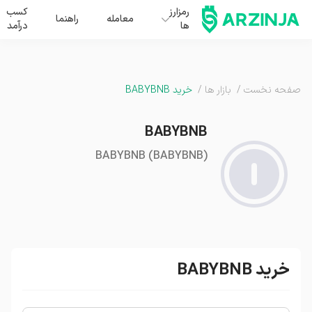
رمزارز
کسب
معامله
راهنما
ها
درآمد
صفحه نخست
/
بازار ها
/
خرید BABYBNB
BABYBNB
BABYBNB
(
BABYBNB
)
خرید BABYBNB