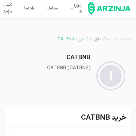
رمزارز
کسب
معامله
راهنما
ها
درآمد
صفحه نخست
/
بازار ها
/
خرید CATBNB
CATBNB
CATBNB
(
CATBNB
)
خرید CATBNB