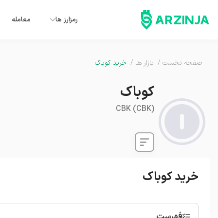
رمزارز ها
معامله
صفحه نخست
/
بازار ها
/
خرید کوباک
کوباک
CBK
(
CBK
)
خرید کوباک
فهرست