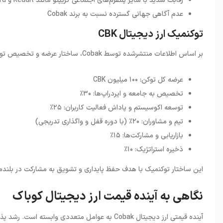
رقابت شدید با سایر پلتفرم‌های اجتماعی کریپتو مانند Reddit و Discord
عدم آگاهی جهانی گسترده نسبت به برند Cobak
توکنمیک ارز دیجیتال CBK
بر اساس اطلاعات منتشرشده توسط
Cobak
، ساختار عرضه و تخصیص تو
عرضه کل توکن: ۱۰۰ میلیون CBK
تخصیص به جامعه و ایردراپ‌ها: ۳۰٪
توسعه اکوسیستم و پاداش فعالیت کاربران: ۲۵٪
تیم و مشاوران: ۲۰٪ (با دوره قفل و واگذاری تدریجی)
بازاریابی و مشارکت‌ها: ۱۵٪
ذخیره استراتژیک: ۱۰٪
این ساختار توکنمیک با هدف حفظ پایداری و تشویق به مشارکت در بلن
نگاهی به آینده قیمت ارز دیجیتال کوباک
آینده قیمتی ارز دیجیتال
Cobak
به عوامل متعددی وابسته است. رشد پذیر