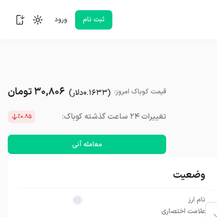
ثبت نام
ورود
۳۰,۸۰۶
تومان
قیمت
کوباک
امروز
:
(
۰.۱۶۳۳
دلار
)
تغییرات ۲۴ ساعت گذشته کوباک:
٪۰.۸۵
معامله آنی
وضعیت
نام ارز
علامت اختصاری