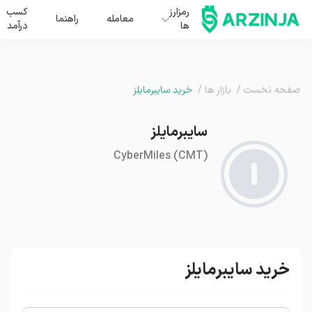
رمزارز
کسب
معامله
راهنما
ها
درآمد
صفحه نخست
/
بازار ها
/
خرید سایبرمایلز
سایبرمایلز
CyberMiles
(
CMT
)
خرید سایبرمایلز