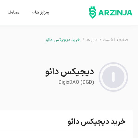
رمزارز ها
معامله
صفحه نخست
/
بازار ها
/
خرید دیجیکس دائو
دیجیکس دائو
DigixDAO
(
DGD
)
خرید دیجیکس دائو