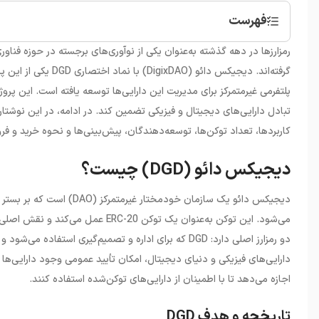
فهرست
•
دیجیکس دائو (DGD) چیست؟
رمزارزها در دهه گذشته به‌عنوان یکی از نوآوری‌های برجسته در حوزه فناو
گرفته‌اند. دیجیکس دائو (
DigixDAO
)
با نماد اختصاری
DGD
یکی از این پر
پلتفرمی غیرمتمرکز برای مدیریت این دارایی‌ها توسعه یافته است. این پروژه
تبادل دارایی‌های دیجیتال و فیزیکی تضمین کند. در ادامه، در این نوشتار
کاربردها، تعداد توکن‌ها، توسعه‌دهندگان، پیش‌بینی‌ها و
نحوه خرید و فرو
دیجیکس دائو (DGD) چیست؟
دیجیکس دائو یک سازمان خودمختار غیرمتمرکز (
DAO
)
است که بر بستر ب
می‌شود. این توکن به‌عنوان یک توکن
ERC-20
عمل می‌کند و نقش اصلی 
دو رمزارز اصلی دارد:
DGD
که برای اداره و تصمیم‌گیری استفاده می‌شود و
دارایی‌های فیزیکی و دنیای دیجیتال، امکان تأیید عمومی وجود دارایی‌ها ر
اجازه می‌دهد تا با اطمینان از دارایی‌های توکن‌شده استفاده کنند.
تاریخچه و هدف DGD