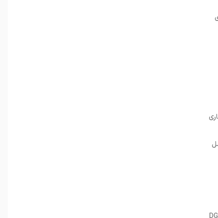
اری
مل
DG