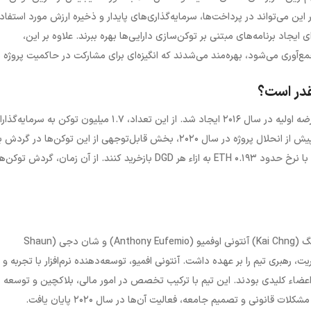
این می‌تواند در پرداخت‌ها، سرمایه‌گذاری‌های پایدار و ذخیره ارزش مورد استفاد
یجاد برنامه‌های مبتنی بر توکن‌سازی دارایی‌ها بهره ببرند. علاوه بر این،
ع‌آوری می‌شود، بهره‌مند می‌شدند که انگیزه‌ای برای مشارکت در حاکمیت پروژه ب
برابر با 2 میلیون واحد تعیین شده بود که در عرضه اولیه در سال ۲۰۱۶ ایجاد شد. از این تعداد، ۱.۷ میلیون توکن به سرمایه
فروخته شد و ۳۰۰ هزار واحد برای تیم توسعه رزرو شد. گفتنی است که تا پیش از انحلال پروژه در سال ۲۰۲۰، بخش قابل‌توجهی از این توکن‌ها در
نرخ حدود ۰.۱۹۳
ETH
به ازاء هر
DGD
بازخرید کنند. از آن زمان، گردش توکن‌ها
گ (
Kai Chng
) آنتونی اوفمیو (
Anthony Eufemio
)
و شان دجی (
Shaun
 رهبری تیم را بر عهده داشت. آنتونی افمیو، توسعه‌دهنده نرم‌افزار با تجربه و
ضاء کلیدی بودند. این تیم با ترکیب تخصص در امور مالی، بلاکچین و توسعه
 قانونی و تصمیم جامعه، فعالیت آن‌ها در سال ۲۰۲۰ پایان یافت.