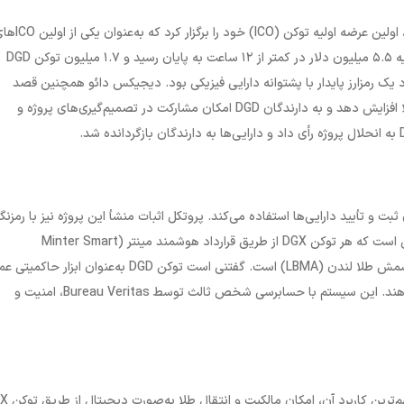
ICO
)
خود را برگزار کرد که به‌عنوان یکی از اولین
ICO
های
توکن
DGD
یک رمزارز پایدار با پشتوانه دارایی فیزیکی بود. دیجیکس دائو همچنین قصد
ا افزایش دهد و به دارندگان
DGD
امکان مشارکت در تصمیم‌گیری‌های پروژه و
به انحلال پروژه رأی داد و دارایی‌ها به دارندگان بازگردانده شد.
 ثبت و تأیید دارایی‌ها استفاده می‌کند. پروتکل اثبات منشأ این پروژه نیز با رمزنگ
تنی است که هر توکن
DGX
از طریق قرارداد هوشمند مینتر (
Minter Smart
 شمش طلا لندن (
LBMA
)
است. گفتنی است توکن
DGD
به‌عنوان ابزار حاکمیتی ع
أی دهند. این سیستم با حسابرسی شخص ثالث توسط
Bureau Veritas
، امنیت و
‌ترین کاربرد آن، امکان مالکیت و انتقال طلا به‌صورت دیجیتال از طریق توکن
X