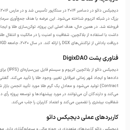
دیجیکس دائو در دسامبر ۲۰۱۴ در سنگاپور تأسیس شد و در مارس ۲۰۱۶، اولین عرضه اولیه توکن (
بزرگ در شبکه اتریوم شناخته می‌شود. این عرضه با هدف جمع‌آوری سرمایه ۵.۵ میلیون دلار در کمتر از ۱۲ ساعت به پایان رسید و ۱.۷ میلیون 
فروخته شد. در همین حال، هدف اصلی این پروژه، توکن‌سازی طلا و ایجاد 
داشت با استفاده از بلاکچین، شفافیت و امنیت را در مالکیت و انتقال طل
دریافت پاداش از تراکنش‌های
DGX
را ارائه کند. در سال ۲۰۲۰، جامعه
DGD
فناوری پشت DigixDAO
دیجیکس دائو از بلاکچین اتریوم و سیستم فایل بین‌سیاره‌ای (
IPFS
)
برای
داده‌ها و ایجاد مُهر زمانی غیرقابل تغییر، وجود طلا را تأیید می‌کند. گف
Contract
)
تولید می‌شود و معادل یک گرم طلا مورد تأیید انجمن بازار
می‌کند و دارندگان آن می‌توانند در مورد پیشنهادها و توسعه پروژه ر
شفافیت بیشتری را تضمین می‌کند و اعتماد کاربران را جلب می‌کند.
کاربردهای عملی دیجیکس دائو
دیجیکس دائو کاربردهای متعددی در حوزه مالی و سرمایه‌گذاری دارد. مهم