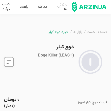
رمزارز
کسب
معامله
راهنما
ها
درآمد
صفحه نخست
/
بازار ها
/
خرید دوج کیلر
دوج کیلر
Doge Killer
(
LEASH
)
۰
تومان
قیمت
دوج کیلر
امروز
:
(
۰
دلار
)