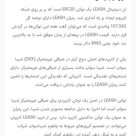
ارز دیجیتال LEASH یک توکن ERC20 است که بر بر روی شبکه
اتریوم ایجاد و راه اندازی شد. رمزارز LEASH دارای عرضه کل
107،565 واحدی است که می‌توان گفت همه این توکن‌ها در گردش
قرار دارند. قیمت LEASH در برهه‌ای از زمان موفق شد تا به بالاترین
حد خود یعنی 8983 دلار برسد.
یکی از کاربردهای اصلی دوج کیلر در صرافی غیرمتمرکز (DEX) شیبا
سواپ است. شیبا سواپ مانند بسیاری از صرافی‌های غیرمتمرکز، دارای
استخرهای نقدینگی است. کاربرانی که نقدینگی این استخرها را تامین
کنند رمزارز LEASH را به عنوان پاداش دریافت می‌کنند.
توکن LEASH در اصل یک توکن کاربردی برای صرافی غیرمتمرکز شیبا
سواپ است اما اخیرا، به دلیل جامعه محورتر شدن شیبا، این رمزارز
به عنوان یک توکن حاکمیتی کاربرد دارد. پس از خرید LEASH کاربران
می‌توانند در تصمیم گیری‌های مربوط به پلتفرم شیباسواپ شرکت
کنند و به شکل دهی آینده این پلتفرم کمک کنند.