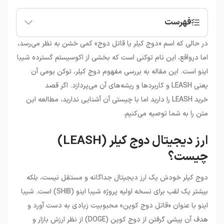
فهرست
•
ارز دیجیتال دوج کیلر (LEASH) چیست؟
در حالی که اسم «دوج کیلر یا قاتل دوج» کمی خشن به نظر می‌رسد،
•
مشخصات و کاربردهای ارزدیجیتال LEASH
اما درواقع، این نام توکنی است که بخشی از اکوسیستم گسترده شیبا
•
بهترین صرافی برای خرید رمزارز دوج کیلر
اینو است. این مقاله به بررسی مفهوم دوج کیلر، توکن بومی آن
یعنی LEASH و کاربردها و ریشه‌های آن می‌پردازد. اگر قصد
خرید LEASH را دارید اما با چیستی آن آشنایی ندارید، مطالعه این
متن را به شما توصیه می‌کنیم.
ارز دیجیتال دوج کیلر (LEASH)
چیست؟
دوج کیلر خودش یک ارز دیجیتال جداگانه و مستقل نیست، بلکه
بیشتر یک لقب برای نسخه اولیه پروژه شیبا اینو (SHIB) است. شیبا
اینو با عنوان «قاتل دوج کوین» محبوبیت زیادی به دست آورد و
هدف آن پیشی گرفتن از دوج کوین (DOGE) از نظر ارزش بازار و