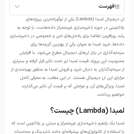
فهرست
•
لمبدا (Lambda) چیست؟
ارز دیجیتال لمبدا (Lambda) یکی از نوآورانه‌ترین پروژه‌های
•
ارز دیجیتال لمبدا (LAMB) چیست؟
بلاکچینی در حوزه ذخیره‌سازی غیرمتمرکز داده‌هاست. با توجه به
•
شاردینگ در شبکه لمبدا
رشد روزافزون تقاضا برای راه‌حل‌های امن و خصوصی در ذخیره‌سازی
•
محاسبات توزیع‌شده و امنیت در لمبدا
داده‌ها، خرید لمبدا به عنوان یکی از بهترین گزینه‌ها برای
•
تعامل‌پذیری و کاربردهای چندمنظوره لمبدا
سرمایه‌گذاری در بازار ارزهای دیجیتال مطرح می‌شود. با افزایش
•
پشتیبانی و سرمایه‌گذاری در لمبدا
•
قیمت لمبدا و عوامل موثر بر آن
محبوبیت این پروژه، قیمت لمبدا نیز تحت تاثیر قرار گرفته و بسیاری
•
خرید لمبدا: ملاحظات و نکات مهم
از سرمایه‌گذاران به دنبال خرید و فروش لمبدا به منظور بهره‌مندی از
مزایای این ارز دیجیتال هستند. در این مطلب، به معرفی کامل
لمبدا، ویژگی‌های آن، و عواملی که بر قیمت آن تاثیر می‌گذارند،
خواهیم پرداخت.
لمبدا (Lambda) چیست؟
لمبدا یک پلتفرم ذخیره‌سازی غیرمتمرکز و مبتنی بر بلاکچین است که
با استفاده از تکنولوژی‌های پیشرفته‌ای مانند شاردینگ و محاسبات