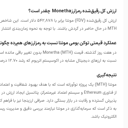
ارزش کل رقیق‌شده رمزارزMonetha چقدر است؟
ارزش کل رقیق‌شده
(FDV)
مونتا برابر با ۵۴۲
۸۷۸ دلار است. این شاخص، برآوردی آماری از بیشینه ارزش بازار با این فرض است که همه ۴۰۰ میلیون توکن
٬
MTH
در حال حاضر در گردش باشند. با توجه به نحوه زمان‌بندی انتشار 
عملکرد قیمتی توکن بومی مونتا نسبت به رمزارزهای هم‌رده چگون
در هفت روز گذشته، قیمت
Monetha (MTH)
نسبت به ارزهای دیجیتال مشابه در اکوسیستم اتریوم که رشد ۱۲.۷۰ درصدی داشته‌اند، عملکرد ضعیف‌تری داشته است
نتیجه‌گیری
مونتا (
MTH
)
یک پروژه نوآورانه است که با هدف بهبود شفافیت و اعتماد در
از فناوری
Ethereum
و سیستم اعتماد غیرمتمرکز، پتانسیل ایجاد ارزش در پ
پذیرش گسترده و رقابت در بازار بستگی دارد. صرافی ارزینجا نیز با فراه
به ذکر است که سرمایه‌گذاری در مونتا نیازمند بررسی دقیق و مدیریت ری
الکترونیک باشد.