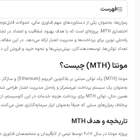
فهرست
•
مونتا (MTH) چیست؟
رمزارزها، به‌عنوان یکی از دستاوردهای مهم فناوری مالی، تحولات قابل‌توج
اختصاری
MTH
، پروژه‌ای است که با هدف بهبود شفافیت و اعتماد در تجا
راه‌حلی نوین برای پرداخت‌ها و مدیریت اعتبار ارائه می‌دهد. در این مقاله،
تعداد توکن‌ها، توسعه‌دهندگان، پیش‌بینی‌ها و نحوه خرید و فروش آن در 
مونتا (MTH) چیست؟
مونتا (
MTH
)
یک توکن مبتنی بر بلاکچین اتریوم (
Ethereum
) و سازگار ب
به‌عنوان یک سیستم پرداخت غیرمتمرکز و راه‌حل مدیریت اعتبار طراحی ش
همین حال، توکن
MTH
برای پرداخت هزینه خدمات در این اکوسیستم، از ج
برخلاف رمزارزهای سنتی که صرفاً به‌عنوان ابزار سرمایه‌گذاری عمل می‌کنند،
تاریخچه و هدف MTH
پروژه مونتا در سال ۲۰۱۷ توسط تیمی از کارآفرینان و متخصصان فناوری در لیتوانی راه‌اندازی شد. این پروژه از طریق عرضه اولیه سکه (