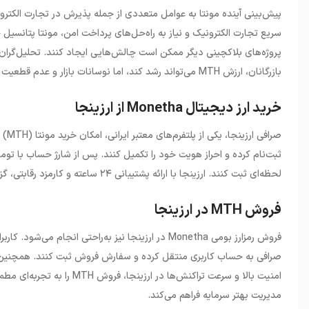
پیش‌بینی آینده مونتا به عوامل متعددی از جمله پذیرش در تجارت الکترونیک،
سریع تجارت الکترونیک و نیاز به راه‌حل‌های پرداخت امن، مونتا پتانسیل جذ
پروژه‌های بلاکچینی دیگر ممکن است چالش‌هایی ایجاد کنند. تحلیل
گران
بازرگانان، ارزش
MTH
می‌تواند رشد کند، اما نوسانات بازار و عدم قطعیت 
خرید ارز دیجیتال Monetha از ارزینجا
صرافی ارزینجا، یکی از پلتفرم‌های معتبر ایرانی، امکان خرید مونتا (
MTH
)
ثبت‌نام کرده و احراز هویت خود را تکمیل کنند. پس از شارژ حساب با توم
لحظه‌ای ثبت کنند. ارزینجا با ارائه پشتیبانی ۲۴ ساعته و کارمزد رقابتی، گزینه‌ای مناسب برای سرمایه‌گذاران ایرانی است که به دنبال ورود به این پروژه هستند.
فروش MTH در ارزینجا
فروش رمزارز بومی
Monetha
در ارزینجا نیز به‌راحتی انجام می‌شود. کاربر
صرافی به حساب کاربری منتقل کرده و سفارش فروش ثبت کنند. همچنین، پ
امنیت بالا و سرعت تراکنش‌ها در ارزینجا، فروش
MTH
را به تجربه‌ای مطم
مدیریت بهتر سرمایه فراهم می‌کند.