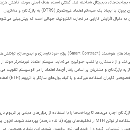
وزه پرداخت‌های دیجیتال شناخته شد. گفتنی است، هدف اصلی مونتا، کاهش هزینه
پروژه با ایجاد یک سیستم اعتماد غیرمتمرکز (
DTRS
) به بازرگانان و مشتریان
ین به دنبال افزایش کارایی در تجارت الکترونیک جهانی است که پیش‌بینی می‌شود 
راردادهای هوشمند (
Smart Contract
) برای خودکارسازی و ایمن‌سازی تراکنش‌ها
‌کند و از دستکاری یا تقلب جلوگیری می‌نماید. سیستم اعتماد غیرمتمرکز مونتا از
بازرگانان و مشتریان بر اساس رفتار آن‌ها، اعتماد را در اکوسیستم تقویت می‌ک
خصوصی کاربران استفاده می‌کند و با کیف‌پول‌های سازگار با اتریوم (
ETH
) ادغام
گانان اجازه می‌دهد تا پرداخت‌ها را با استفاده از رمزارزهای مبتنی بر اتریوم دری
استفاده از توکن
MTH
از تخفیف‌های ویژه (تا ۰.۵ درصد) بهره‌مند شوند. افزون بر
عتبر را شناسایی کرده و از خرید امن‌تری برخوردار شوند. این پلتفرم همچنین در