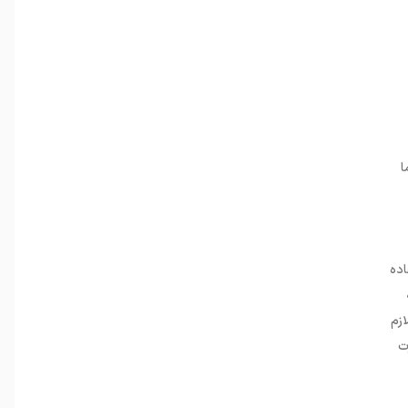
 اما
اده
ازم
ت