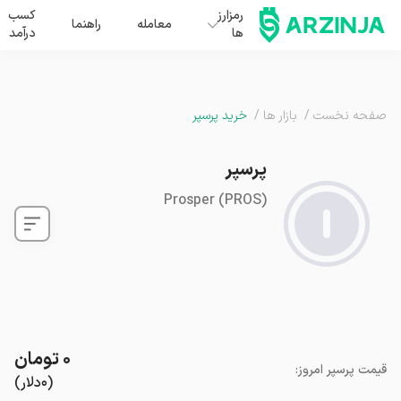
رمزارز
کسب
معامله
راهنما
ها
درآمد
صفحه نخست
/
بازار ها
/
خرید پرسپر
پرسپر
Prosper
(
PROS
)
۰
تومان
قیمت
پرسپر
امروز
:
(
۰
دلار
)