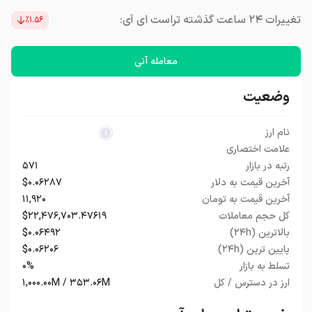
تغییرات ۲۴ ساعت گذشته تراست ای آی:
٪۱.۵۶
معامله آنی
وضعیت
نام ارز
علامت اختصاری
رتبه در بازار
۵۷۱
آخرین قیمت به دلار
$۰.۰۶۲۸۷
آخرین قیمت به تومان
۱۱,۹۲۰
کل حجم معاملات
$۲۲,۴۷۶,۷۰۳.۴۷۶۱۹
بالاترین (۲۴h)
$۰.۰۶۴۹۲
پایین ترین (۲۴h)
$۰.۰۶۲۰۶
تسلط به بازار
۰%
ارز در دسترس / کل
۱,۰۰۰.۰۰M / ۳۵۳.۰۶M