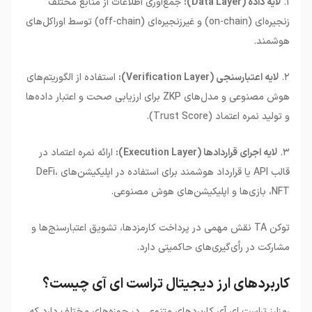
۱.
لایه داده (Data Layer):
جمع‌آوری اطلاعات از منابع مختلف
زنجیره‌ای (on-chain) و غیرزنجیره‌ای (off-chain) توسط اوراکل‌های
هوشمند.
۲.
لایه اعتبارسنجی (Verification Layer):
استفاده از الگوریتم‌های
هوش مصنوعی و مدل‌های ZKP برای ارزیابی صحت و اعتبار داده‌ها
و تولید نمره اعتماد (Trust Score).
۳.
لایه اجرای قراردادها (Execution Layer):
ارائه نمره اعتماد در
قالب API یا قرارداد هوشمند برای استفاده در اپلیکیشن‌های DeFi،
NFT، بازی‌ها و اپلیکیشن‌های هوش مصنوعی.
توکن TA نقش مهمی در پرداخت کارمزدها، تشویق اعتبارسنج‌ها و
مشارکت در رأی‌گیری‌های حاکمیتی دارد.
کاربردهای ارز دیجیتال تراست ای آی چیست؟
رمزارز تراست ای آی کاربردهای متنوعی در حوزه‌های مختلف دارد که