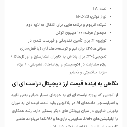
نماد: TA
نوع توکن: ERC-20
شبکه: اتریوم و برنامه‌هایی برای انتقال به لایه دوم
مجموع عرضه: ۱۰۰ میلیون توکن
توزیع:۲۰٪ برای تأمین نقدینگی و فهرست شدن در
صرافی‌ها۲۵٪ برای تیم و توسعه‌دهندگان (با قفل‌سازی
تدریجی)۳۰٪ برای پاداش به کاربران اعتبارسنج و اوراکل‌ها۱۵٪
برای مشارکت در اکوسیستم و برنامه‌های تشویقی۱۰٪ برای
خزانه حاکمیتی و ذخایر
نگاهی به آینده قیمت ارز دیجیتال تراست ای آی
از آنجایی که پروژه تراست ای آی به حوزه‌ای بسیار حیاتی یعنی تأیید
و اعتبارسنجی داده‌های AI در بلاکچین وارد شده، آینده آن به میزان
پذیرش فناوری در میان پروتکل‌های دیگر بستگی دارد. رشد همکاری
با اپلیکیشن‌های DeFi، متاورس، بازی‌ها و DAOها می‌تواند عاملی
کلیدی برای افزایش تقاضای توکن TA باشد.