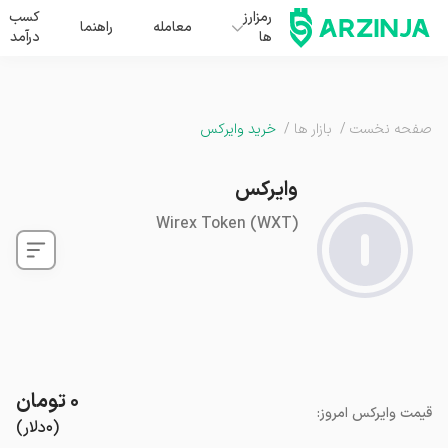
رمزارز
کسب
معامله
راهنما
ها
درآمد
صفحه نخست
/
بازار ها
/
خرید وایرکس
وایرکس
Wirex Token
(
WXT
)
۰
تومان
قیمت
وایرکس
امروز
:
(
۰
دلار
)