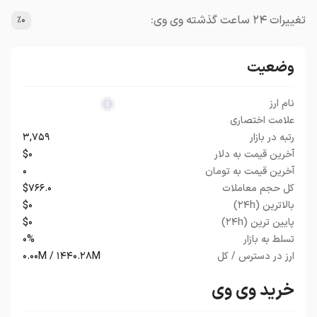
تغییرات ۲۴ ساعت گذشته وی وی:
٪۰
وضعیت
نام ارز
علامت اختصاری
رتبه در بازار
۳,۷۵۹
آخرین قیمت به دلار
$۰
آخرین قیمت به تومان
۰
کل حجم معاملات
$۷۶۶.۰
بالاترین (۲۴h)
$۰
پایین ترین (۲۴h)
$۰
تسلط به بازار
۰%
ارز در دسترس / کل
۰.۰۰M / ۱۴۴۰.۲۸M
خرید وی وی