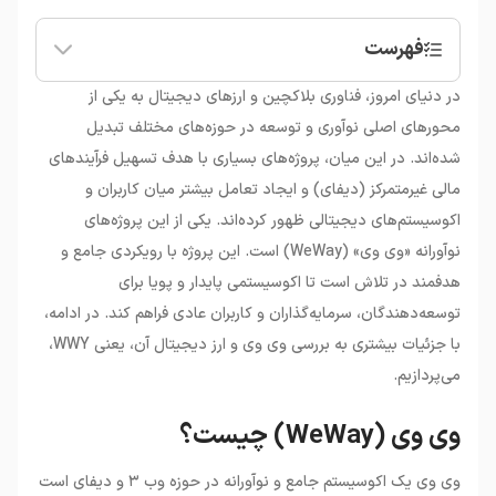
فهرست
•
وی وی (WeWay) چیست؟
در دنیای امروز، فناوری بلاکچین و ارزهای دیجیتال به یکی از
•
ارز دیجیتال وی وی (WWY) چیست؟
محورهای اصلی نوآوری و توسعه در حوزه‌های مختلف تبدیل
•
اکوسیستم وی وی: پل بین کاربران و دیفای
شده‌اند. در این میان، پروژه‌های بسیاری با هدف تسهیل فرآیندهای
•
عوامل موثر بر قیمت وی وی
مالی غیرمتمرکز (دیفای) و ایجاد تعامل بیشتر میان کاربران و
•
خرید وی وی: ملاحظات و نکات مهم
اکوسیستم‌های دیجیتالی ظهور کرده‌اند. یکی از این پروژه‌های
نوآورانه «وی وی» (WeWay) است. این پروژه با رویکردی جامع و
هدفمند در تلاش است تا اکوسیستمی پایدار و پویا برای
توسعه‌دهندگان، سرمایه‌گذاران و کاربران عادی فراهم کند. در ادامه،
با جزئیات بیشتری به بررسی وی وی و ارز دیجیتال آن، یعنی WWY،
می‌پردازیم.
وی وی (WeWay) چیست؟
وی وی یک اکوسیستم جامع و نوآورانه در حوزه وب ۳ و دیفای است