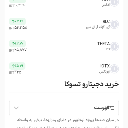
آدکس
۱۰,۹۲۴
IRT
٪۳.۲۹
RLC
آی اگزک آر ال سی
۵۲,۳۵۵
IRT
٪۳.۷۰
THETA
تتا
۲۵,۸۷۷
IRT
٪۵.۰۹
IOTX
آیوتکس
۴۲۵
IRT
خرید دجیتارو تسوکا
فهرست
•
ارز دیجیتال دجیتارو تسوکا چیست؟
در میان صدها پروژه نوظهور در دنیای رمزارزها، برخی به واسطه
•
نگاهی به آینده قیمت ارز دیجیتال دجیتارو