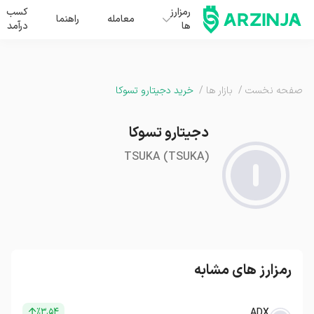
رمزارز
کسب
معامله
راهنما
ها
درآمد
صفحه نخست
/
بازار ها
/
خرید دجیتارو تسوکا
دجیتارو تسوکا
TSUKA
(
TSUKA
)
رمزارز های مشابه
٪۳.۵۴
ADX