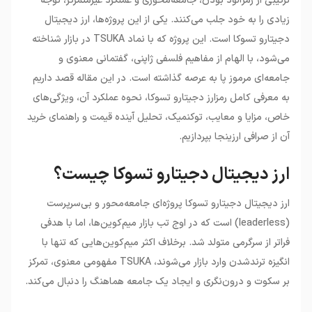
ترکیبی از رمزآلود بودن، جامعه‌محوری و عملکرد غیرمتمرکز، توجه
تسوکا
زیادی را به خود جلب می‌کنند. یکی از این پروژه‌ها، ارز دیجیتال
•
خرید ارز دیجیتال دجیتارو تسوکا از صرافی
دجیتارو تسوکا است. این پروژه که با نماد
TSUKA
در بازار شناخته
ارزینجا
می‌شود، با الهام از مفاهیم فلسفی ژاپنی، گفتمانی معنوی و
جامعه‌ای مرموز پا به عرصه گذاشته است. در این مقاله قصد داریم
به معرفی کامل رمزارز دجیتارو تسوکا، نحوه عملکرد آن، ویژگی‌های
خاص، مزایا و معایب، توکنمیک، تحلیل آینده قیمت و راهنمای خرید
آن از صرافی ارزینجا بپردازیم
.
ارز دیجیتال دجیتارو تسوکا چیست؟
ارز دیجیتال دجیتارو تسوکا پروژه‌ای جامعه‌محور و بی‌سرپرست
(leaderless)
است که در اوج تب بازار میم‌کوین‌ها، اما با هدفی
فراتر از سرگرمی متولد شد. برخلاف اکثر میم‌کوین‌هایی که تنها با
انگیزه ترندشدن وارد بازار می‌شوند،
TSUKA
مفهومی معنوی، تمرکز
بر سکوت و درون‌نگری و ایجاد یک جامعه هماهنگ را دنبال می‌کند
.