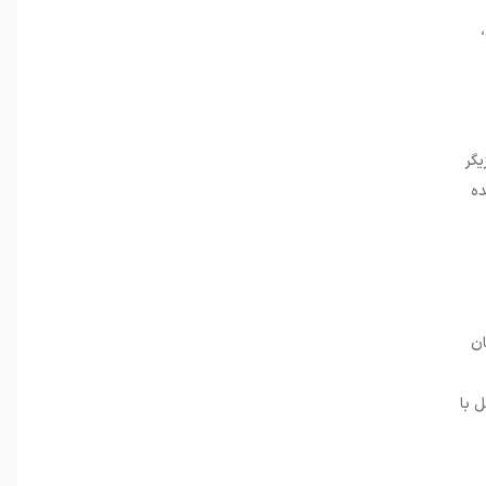
،
یگر
ده
ان
ل با