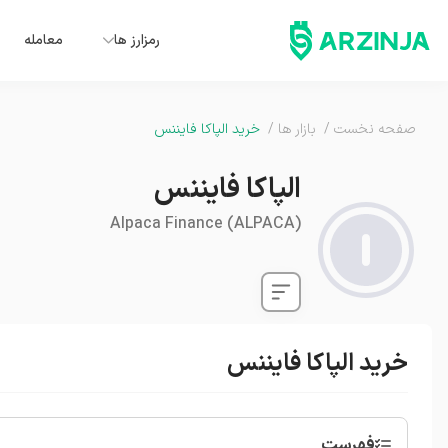
رمزارز ها
معامله
صفحه نخست
/
بازار ها
/
خرید الپاکا فایننس
الپاکا فایننس
Alpaca Finance
(
ALPACA
)
خرید الپاکا فایننس
فهرست