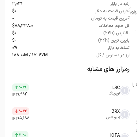
رتبه در بازار
۳,۰۳۲
آخرین قیمت به دلار
$۰
زاری
آخرین قیمت به تومان
۰
کل حجم معاملات
$۸۸,۳۳۸.۰
.
بالاترین (۲۴h)
$۰
پایین ترین (۲۴h)
$۰
تسلط به بازار
۰%
ارز در دسترس / کل
۱۸۸.۰۰M / ۱۵۱.۶۷M
رمزارز های مشابه
را
٪۰.۱۹
LRC
لوپرینگ
۱,۹۸۴
IRT
٪۰.۲۲
ZRX
زیرو اکس
۱۵,۱۸۸
IRT
٪۱.۲۰
IOTA