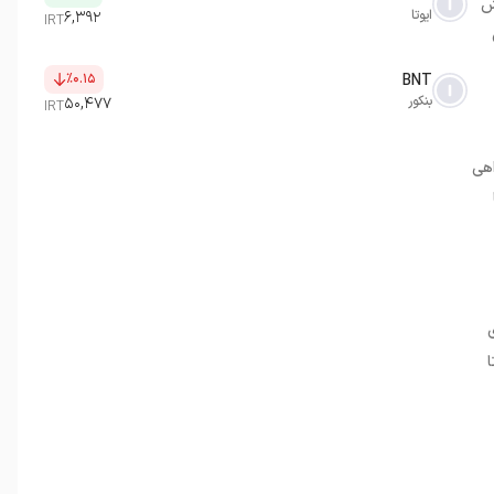
ش
ایوتا
۶,۳۹۲
IRT
٪۰.۱۵
BNT
بنکور
۵۰,۴۷۷
IRT
اهی
ی
ا