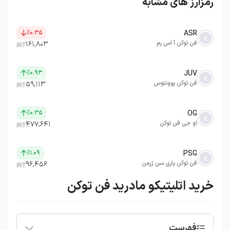
رمزارز های مشابه
٪۰.۳۵
ASR
فن توکن آ اس رم
۱۶۱,۸۰۳
IRT
٪۰.۹۳
JUV
فن توکن یوونتوس
۵۹,۱۱۳
IRT
٪۰.۳۵
OG
او جی فن توکن
۴۷۷,۶۴۱
IRT
٪۱.۰۹
PSG
فن توکن پاری سن ژرمن
۹۶,۴۵۶
IRT
خرید اتلیتیکو مادرید فن توکن
فهرست