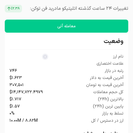
تغییرات ۲۴ ساعت گذشته اتلیتیکو مادرید فن توکن:
٪۲.۳۸
معامله آنی
وضعیت
نام ارز
علامت اختصاری
رتبه در بازار
۷۴۶
آخرین قیمت به دلار
$۱.۶۲۳
آخرین قیمت به تومان
۳۰۷,۵۰۱
کل حجم معاملات
$۱۴,۱۴۷,۷۲۲.۴۹۷۹
بالاترین (۲۴h)
$۱.۷۱۷
پایین ترین (۲۴h)
$۱.۵۷
تسلط به بازار
۰%
ارز در دسترس / کل
۱۰.۰۰M / ۸.۸۲M