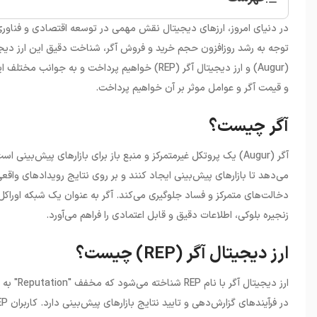
•
آگر چیست؟
•
ارز دیجیتال آگر (REP) چیست؟
توجه به رشد روزافزون حجم خرید و فروش آگر، شناخت دقیق این ارز دیجی
•
تاریخچه و بنیان‌گذاران آگر
(Augur) و ارز دیجیتال آگر (REP) خواهیم پرداخ
•
ساختار و عملکرد آگر
و قیمت آگر و عوامل موثر بر آن خواهیم پرداخت.
•
ویژگی‌های اصلی آگر
•
موارد استفاده آگر
آگر چیست؟
•
قیمت آگر و عوامل موثر بر آن
•
خرید آگر: ملاحظات و نکات مهم
آگر (Augur) یک پروتکل غیرمتمرکز و منبع باز برای بازارهای پیش‌بی
می‌دهد تا بازارهای پیش‌بینی ایجاد کنند و بر روی نتایج رویدادهای واقع
دخالت‌های متمرکز و فساد جلوگیری می‌کند. آگر به عنوان یک شبکه اوراکل 
زنجیره بلوکی، اطلاعات دقیق و قابل اعتمادی را فراهم می‌آورد.
ارز دیجیتال آگر (REP) چیست؟