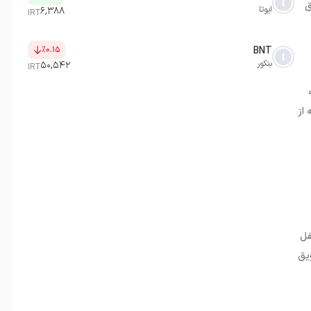
ق
ایوتا
۶,۳۸۸
IRT
٪۰.۱۵
BNT
بنکور
۵۰,۵۴۲
IRT
 از
فل
ویق