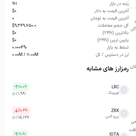
رتبه در بازار
۹۱۱
آخرین قیمت به دلار
$۰
آخرین قیمت به تومان
۰
کل حجم معاملات
$۹,۳۶۹,۷۵۰.۰
گر،
بالاترین (۲۴h)
$۰
پایین ترین (۲۴h)
$۰
تسلط به بازار
۰.۰۰۰۴%
ارز در دسترس / کل
۰.۰۰M / ۱۱.۰۰M
کان
رمزارز های مشابه
٪۰.۰۹
LRC
لوپرینگ
۱,۹۸۱
IRT
٪۰.۳۸
ZRX
زیرو اکس
۱۵,۱۷۷
IRT
قش مهمی
 دریافت
٪۱.۸۱
IOTA