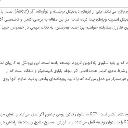
در دنیای امروز، ارزهای دیجیتال نقش مهمی در توسعه اقتصادی و فناوری بازی می‌کنند. یکی از ارزهای دیجیتال برجسته و نوآورانه، آگر (Augur) است. با
تال اهمیت ویژه‌ای پیدا کرده است. در این مقاله به بررسی کامل و تخصصی آگر
ت و به جوانب مختلف این فناوری پیشرفته خواهیم پرداخت. همچنین، به نکات مهمی در خصوص خرید آ
نی است که بر پایه فناوری بلاکچین اتریوم توسعه یافته است. این پروتکل به کاربران ام
ی شرط بندی کنند. هدف اصلی آگر ایجاد بازاری غیرمتمرکز و شفاف است که از
غیرمتمرکز نیز عمل می‌کند که با تایید رویدادهای واقعی و ثبت نتایج آنها روی
ارز دیجیتال آگر با نام REP شناخته می‌شود که مخفف "Reputation" به معنای اعتبار است. REP به عنوان توکن بومی پلتفرم آگر عمل می‌کند و ن
در فرآیندهای گزارش‌دهی و تایید نتایج بازارهای پیش‌بینی دارد. کاربران REP را به عنوان وثیقه قفل می‌کنند و با گزارش صحیح نتایج رویدادها، پاداش