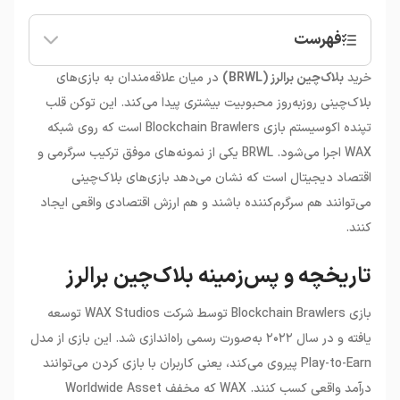
فهرست
•
تاریخچه و پس‌زمینه بلاک‌چین برالرز
خرید
بلاک‌چین برالرز (BRWL)
در میان علاقه‌مندان به بازی‌های
•
ویژگی‌های فنی و مزایای BRWL
بلاک‌چینی روز‌به‌روز محبوبیت بیشتری پیدا می‌کند. این توکن قلب
•
کاربردها و اکوسیستم BRWL
تپنده اکوسیستم بازی Blockchain Brawlers است که روی شبکه
•
WAX بلاک‌چین: زیرساخت بلاک‌چین برالرز
WAX اجرا می‌شود. BRWL یکی از نمونه‌های موفق ترکیب سرگرمی و
•
مقایسه BRWL با ارزهای مشابه
اقتصاد دیجیتال است که نشان می‌دهد بازی‌های بلاک‌چینی
•
استراتژی‌های موفق و اقتصاد Play-to-Earn
•
مدیریت ریسک و چشم‌انداز BRWL
می‌توانند هم سرگرم‌کننده باشند و هم ارزش اقتصادی واقعی ایجاد
•
اقتصاد توکن BRWL: عرضه، تقاضا و ارزش‌گذاری
کنند.
•
جامعه و اکوسیستم کاربری BRWL
•
تحلیل رقابتی: BRWL در بازار GameFi
تاریخچه و پس‌زمینه بلاک‌چین برالرز
•
نقش NFT در اکوسیستم Blockchain
Brawlers
بازی Blockchain Brawlers توسط شرکت WAX Studios توسعه
•
راهنمای کامل خرید و نگهداری ایمن
یافته و در سال ۲۰۲۲ به‌صورت رسمی راه‌اندازی شد. این بازی از مدل
•
تحلیل اقتصادی و چشم‌انداز بازار GameFi
Play-to-Earn پیروی می‌کند، یعنی کاربران با بازی کردن می‌توانند
•
نکات مهم برای سرمایه‌گذاران ایرانی
درآمد واقعی کسب کنند. WAX که مخفف Worldwide Asset
•
خرید BRWL در ارزینجا: راهنمای گام به گام