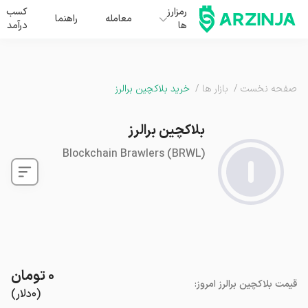
رمزارز
کسب
معامله
راهنما
ها
درآمد
صفحه نخست
/
بازار ها
/
خرید بلاکچین برالرز
بلاکچین برالرز
Blockchain Brawlers
(
BRWL
)
۰
تومان
قیمت
بلاکچین برالرز
امروز
:
(
۰
دلار
)