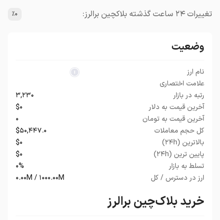
تغییرات ۲۴ ساعت گذشته بلاکچین برالرز:
٪۰
وضعیت
نام ارز
علامت اختصاری
رتبه در بازار
۳,۲۳۰
آخرین قیمت به دلار
$۰
آخرین قیمت به تومان
۰
کل حجم معاملات
$۵۰,۴۴۷.۰
بالاترین (۲۴h)
$۰
پایین ترین (۲۴h)
$۰
تسلط به بازار
۰%
ارز در دسترس / کل
۰.۰۰M / ۱۰۰۰.۰۰M
خرید بلاک‌چین برالرز