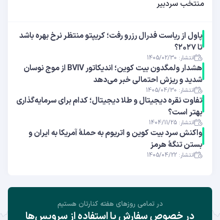
منتخب سردبیر
پاول از ریاست فدرال رزرو رفت؛ کریپتو منتظر نرخ بهره باشد
تا ۲۰۲۷؟
انتشار: 1405/02/30
هشدار ولمگدون بیت کوین؛ اندیکاتور BVIV از موج نوسان
شدید و ریزش احتمالی خبر می‌دهد
انتشار: 1405/04/30
تفاوت نقره دیجیتال و طلا دیجیتال؛ کدام برای سرمایه‌گذاری
بهتر است؟
انتشار: 1404/11/25
واکنش سرد بیت کوین و اتریوم به حملهٔ آمریکا به ایران و
بستن تنگهٔ هرمز
انتشار: 1405/04/22
در تمامی روز‌های هفته کنارتان هستیم
در خصوص سفارش یا استفاده از سرویس‌ها