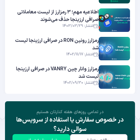
اطلاعیه مهم؛ ۳ رمزارز از لیست معاملاتی
صرافی ارزینجا حذف می‌شوند
انتشار: 1403/03/29
رمزارز رونین RON در صرافی ارزینجا لیست
شد
انتشار: 1402/11/17
رمزارز وانار چین VANRY در صرافی ارزینجا
لیست شد
انتشار: 1402/09/30
در تمامی روز‌های هفته کنارتان هستیم
در خصوص سفارش یا استفاده از سرویس‌ها
سوالی دارید؟