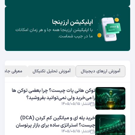
اپلیکیشن ارزینجا
با اپلیکیشن ارزینجا همه جا و هر زمان امکانات
ما در جیب شماست.
آموزش ارزهای دیجیتال
آموزش تحلیل تکنیکال
معرفی جامع ا
توکن هانی پات چیست؟ چرا بعضی توکن ها
را می‌خرید ولی نمی‌توانید بفروشید؟
انتشار: 1405/05/15
خرید پله ای و میانگین کم کردن (DCA)
چیست؟ استراتژی ساده برای بازار پرنوسان
انتشار: 1405/05/15