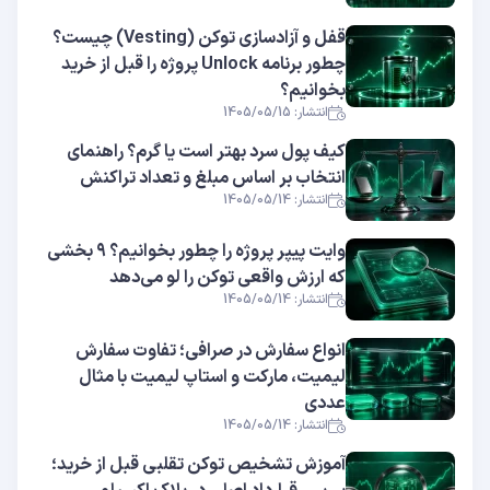
قفل و آزادسازی توکن (Vesting) چیست؟
چطور برنامه Unlock پروژه را قبل از خرید
بخوانیم؟
انتشار: 1405/05/15
کیف پول سرد بهتر است یا گرم؟ راهنمای
انتخاب بر اساس مبلغ و تعداد تراکنش
انتشار: 1405/05/14
وایت پیپر پروژه را چطور بخوانیم؟ ۹ بخشی
که ارزش واقعی توکن را لو می‌دهد
انتشار: 1405/05/14
انواع سفارش در صرافی؛ تفاوت سفارش
لیمیت، مارکت و استاپ لیمیت با مثال
عددی
انتشار: 1405/05/14
آموزش تشخیص توکن تقلبی قبل از خرید؛