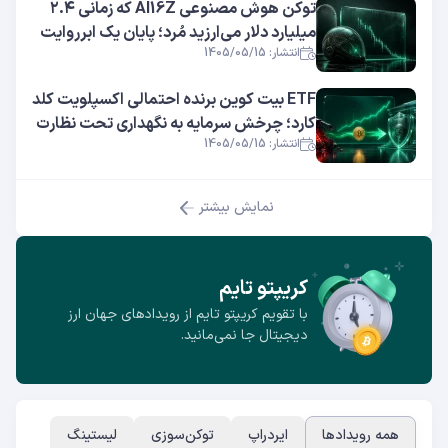
توکن هوش مصنوعی AI16Z که زمانی ۲.۴
میلیارد دلار می‌ارزید مُرد؛ پایان یک ابرروایت
انتشار: 1405/05/15
ETF بیت کوین برنده احتمالی اکسپلویت کلد
کارد؛ چرخش سرمایه به نگهداری تحت نظارت
انتشار: 1405/05/15
نمایش بیشتر
کریپتو تایم
با تقویم کریپتو تایم از رویدادهای جهان ارز
دیجیتال جا نمی‌مانید.
همه رویدادها
ایردراپ
توکن‌سوزی
لیستینگ