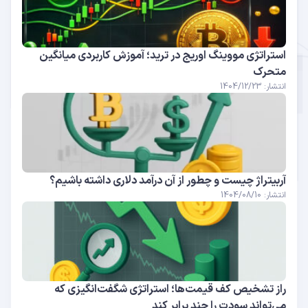
استراتژی مووینگ اوریج در ترید؛ آموزش کاربردی میانگین
متحرک
انتشار: 1404/12/23
آربیتراژ چیست و چطور از آن درآمد دلاری داشته باشیم؟
انتشار: 1404/08/10
راز تشخیص کف قیمت‌ها؛ استراتژی شگفت‌انگیزی که
می‌تواند سودت را چند برابر کند