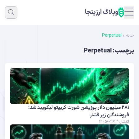
وبلاگ ارزینجا
خانه
»
Perpetual
برچسب:
Perpetual
۲۸۱ میلیون دلار پوزیشن شورت کریپتو لیکویید شد؛
فروشندگان زیر فشار
انتشار: 1405/04/13