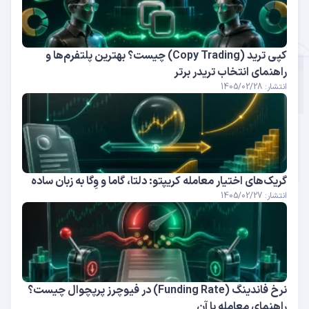
کپی ترید (Copy Trading) چیست؟ بهترین پلتفرم‌ها و
راهنمای انتخاب تریدر برتر
انتشار: 1405/02/28
گریک‌های اختیار معامله کریپتو: دلتا، گاما و وِگا به زبان ساده
انتشار: 1405/02/27
نرخ فاندینگ (Funding Rate) در فیوچرز پرپچوال چیست؟
راهنمای معامله با آن