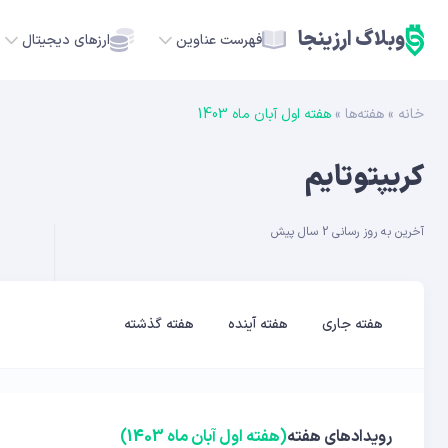
وبلاگ ارزینجا
فهرست عناوین
ارزهای دیجیتال
خانه
»
هفته‌ها
»
هفته اول آبان ماه 1403
TC
کریپتوتایم
ETH
آخرین به روز رسانی 2 سال پیش
USDT
SOL
هفته جاری
هفته آینده
هفته گذشته
GE
ADA
رویدادهای هفته
(هفته اول آبان ماه 1403)