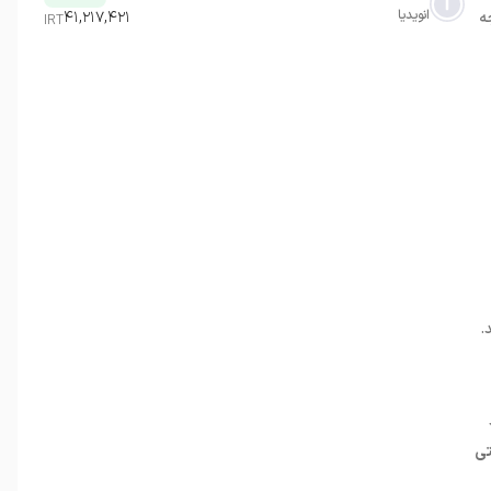
انویدیا
ه
۴۱,۲۱۷,۴۲۱
IRT
.
ی