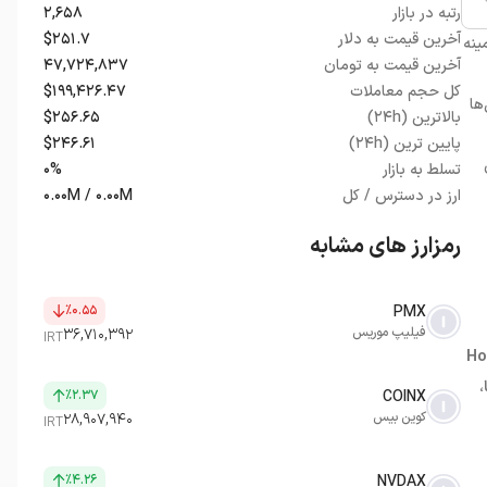
رتبه در بازار
۲,۶۵۸
آخرین قیمت به دلار
$۲۵۱.۷
ینه
آخرین قیمت به تومان
۴۷,۷۲۴,۸۳۷
کل حجم معاملات
$۱۹۹,۴۲۶.۴۷
ها
بالاترین (۲۴h)
$۲۵۶.۶۵
پایین ترین (۲۴h)
$۲۴۶.۶۱
تسلط به بازار
۰%
ارز در دسترس / کل
۰.۰۰M / ۰.۰۰M
رمزارز های مشابه
٪۰.۵۵
PMX
فیلیپ موریس
۳۶,۷۱۰,۳۹۲
IRT
Ho
،
٪۲.۳۷
COINX
کوین بیس
۲۸,۹۰۷,۹۴۰
IRT
٪۴.۲۶
NVDAX