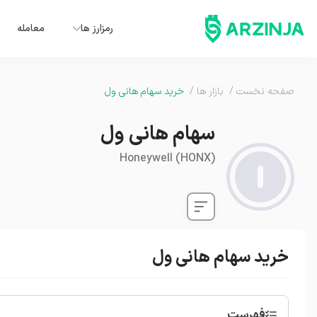
رمزارز ها
معامله
صفحه نخست
/
بازار ها
/
خرید سهام هانی ول
سهام هانی ول
Honeywell
(
HONX
)
خرید سهام هانی ول
فهرست