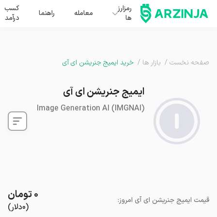
رمزارز
کسب
معامله
راهنما
ها
درآمد
صفحه نخست
/
بازار ها
/
خرید ایمیج جنریشن ای آی
ایمیج جنریشن ای آی
Image Generation AI
(
IMGNAI
)
۰
تومان
قیمت
ایمیج جنریشن ای آی
امروز
:
(
۰
دلار
)