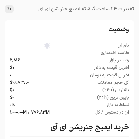
تغییرات ۲۴ ساعت گذشته ایمیج جنریشن ای آی:
٪۰
وضعیت
نام ارز
علامت اختصاری
رتبه در بازار
۲,۸۱۶
آخرین قیمت به دلار
$۰
آخرین قیمت به تومان
۰
کل حجم معاملات
$۹۹,۷۲۷.۰
بالاترین (۲۴h)
$۰
پایین ترین (۲۴h)
$۰
تسلط به بازار
۰%
ارز در دسترس / کل
۱,۰۰۰.۰۰M / ۷۷۶.۸۳M
خرید ایمیج جنریشن ای آی