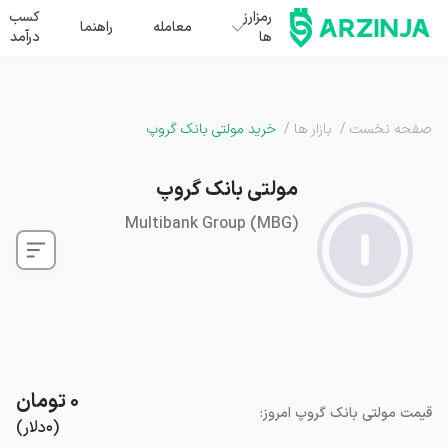
رمزارز
کسب
معامله
راهنما
ها
درآمد
صفحه نخست
/
بازار ها
/
خرید مولتی بانک گروپ
مولتی بانک گروپ
Multibank Group
(
MBG
)
۰
تومان
قیمت
مولتی بانک گروپ
امروز
:
(
۰
دلار
)