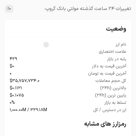
تغییرات ۲۴ ساعت گذشته مولتی بانک گروپ:
٪۰
وضعیت
نام ارز
علامت اختصاری
رتبه در بازار
۴۲۹
آخرین قیمت به دلار
$۰
آخرین قیمت به تومان
۰
کل حجم معاملات
$۳۵,۷۵۷,۷۳۴.۰
بالاترین (۲۴h)
$۰.۱۱۲۱
پایین ترین (۲۴h)
$۰.۱۰۷۵
تسلط به بازار
۰%
ارز در دسترس / کل
۱,۰۰۰.۰۰M / ۳۲۹.۱۸M
رمزارز های مشابه