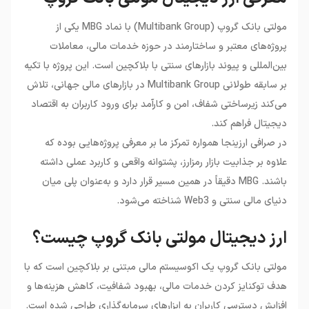
•
ارز دیجیتال مولتی بانک گروپ چیست؟
•
ارز دیجیتال MBG چطور کار می‌کند؟
مولتی بانک گروپ (Multibank Group) با نماد MBG یکی از
•
کاربردهای ارز دیجیتال مولتی بانک گروپ
پروژه‌های معتبر و ساختارمند در حوزه خدمات مالی، معاملات
چیست؟
بین‌المللی و پیوند بازارهای سنتی با بلاکچین است. این پروژه با تکیه
•
ویژگی‌های منحصربه‌فرد رمزارز MBG
بر سابقه طولانی Multibank Group در بازارهای مالی جهانی، تلاش
•
مزایا و معایب ارز دیجیتال مولتی بانک گروپ
می‌کند زیرساختی شفاف، امن و کارآمد برای ورود کاربران به اقتصاد
•
توکنومیک ارز دیجیتال MBG
دیجیتال فراهم کند.
•
نگاهی به آینده قیمت ارز دیجیتال MBG
•
خرید ارز دیجیتال MBG از صرافی ارزینجا
در صرافی ارزینجا همواره تمرکز ما بر معرفی پروژه‌هایی بوده که
علاوه بر جذابیت بازار رمزارز، پشتوانه واقعی و کاربرد عملی داشته
باشند. MBG دقیقاً در همین مسیر قرار دارد و به‌عنوان پلی میان
دنیای مالی سنتی و Web3 شناخته می‌شود.
ارز دیجیتال مولتی بانک گروپ چیست؟
مولتی بانک گروپ یک اکوسیستم مالی مبتنی بر بلاکچین است که با
هدف توکنایز کردن خدمات مالی، بهبود شفافیت، کاهش هزینه‌ها و
افزایش دسترسی کاربران به ابزارهای سرمایه‌گذاری طراحی شده است.