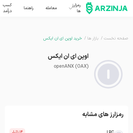
رمزارز
کسب
معامله
راهنما
ها
درآمد
صفحه نخست
/
بازار ها
/
خرید اوپن ای ان ایکس
اوپن ای ان ایکس
openANX
(
OAX
)
رمزارز های مشابه
٪۱.۱۴
LRC