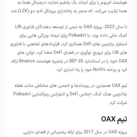
هوشمند اتریوم را برای ایجاد یک پلتفرم تجارت دیجیتال همتا به
همتا ترکیب می‌کند، که منجر به راه‌اندازی پروتکل لایه دو (L2X) شد.
تا سال 2023، پروژه OAX به تیمی از توسعه دهندگان فناوری IJN
کمک مالی داده بود، با Polkadot برای ایجاد ویژگی هایی برای
استقرار پاراچین های DeFi همکاری کرد، قراردادهای تفاهمی با فناوری
های IJN برای ترویج نوآوری در فضای DeFi امضا کرد، توکن های
OAX خود را در استاندارد BEP-20 در زنجیره هوشمند Binance ارائه
کرد و برنامه Notifs خود را راه اندازی کرد.
تیم OAX همچنین در رویدادها و انجمن های مختلفی مانند هفته
بلاکچین هنگ کنگ، اجلاس DeFi و کنفرانس رمزگشایی Polkadot
شرکت کرد.
تیم OAX
پروژه OAX در سال 2017 برای ارائه پشتیبانی از فضای دارایی