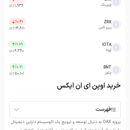
لوپرینگ
۱,۹۳۶
IRT
٪۰.۴۱
ZRX
زیرو اکس
۱۴,۸۱۱
IRT
٪۱.۷۹
IOTA
ایوتا
۶,۳۶۰
IRT
٪۰.۷۱
BNT
بنکور
۵۰,۱۰۱
IRT
خرید اوپن ای ان ایکس
فهرست
•
OAX چیست؟
پروژه OAX به دنبال توسعه و ترویج یک اکوسیستم دارایی دیجیتال
•
تاریخچه پلتفرم OAX