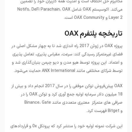
مکانیزم حل اختلاف است و امنیت همه کاربران خود را تضمین
می‌کند. اکوسیستم OAX شامل Notifs، DeFi Parachain، OAX
Layer 2 و OAX Community است.
تاریخچه پلتفرم OAX
پروژه OAX در ژوئن 2017 راه اندازی شد تا به چهار مشکل اصلی در
فضای غیرمتمرکز رسیدگی کند: سرعت، مقیاس پذیری، تعامل پذیری
و اعتماد. این پروژه توسط هیو مدن و دیو چپمن بنیان‌گذاری شد و
توسط شرکای مختلفی مانند ANX International حمایت می‌شود.
OAX پیش‌فروش توکن موفقی را در سال 2017 انجام داد و بیش از
18 میلیون دلار سرمایه اولیه جمع آوری کرد و توکن OAX را در
صرافی های متمرکز معتبری متعددی مانند Binance، Gate
و Bitget فهرست کرد.
این شرکت نمونه اولیه خود را منتشر کرد که پروتکل 0x و قراردادهای