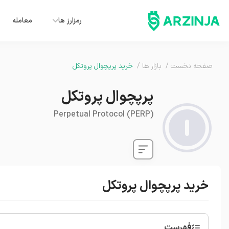
رمزارز ها
معامله
صفحه نخست
/
بازار ها
/
خرید پرپچوال پروتکل
پرپچوال پروتکل
Perpetual Protocol
(
PERP
)
خرید پرپچوال پروتکل
فهرست