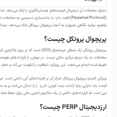
•
پرپچوال پروتکل چیست؟
دنیای معاملات ارز دیجیتال فرصت‌های هیجان‌انگیزی را ارائه می‌دهد، اما 
•
ارزدیجیتال PERP چیست؟
(
Perpetual Protocol
) قصد دارد با ساده‌سازی دسترسی به معاملات اهر
•
کاربردهای ارزدیجیتال PERP چیست؟
پلتفرم، بیایید نگاهی عمیق‌تر به آنچه پرپچوال پروتکل ارائه می‌دهد، بینداز
•
بهترین صرافی برای خرید PERP
پرپچوال پروتکل چیست؟
پرپچوال پروتکل یک صرافی غیرمتمرکز
(DEX)
است که بر روی بلاکچین ات
معاملات به یک مرجع مرکزی متکی نیست. در عوض، از قراردادهای هوشمند
تعریف‌شده انجام می‌دهند. این رویکرد شفافیت را تقویت می‌کند و خطر نک
ویژگی کلیدی پرپچوال پروتکل تمرکز آن بر قراردادهای آتی دائمی است. این
قیمت یک دارایی پایه (مانند بیت کوین، اتر و...) را دنبال می‌کنند و به م
این است که قراردادهای دائمی از یک مکانیزم تامین مالی برای حفظ تعادل 
ارزدیجیتال PERP چیست؟