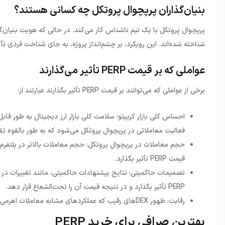
بنیان‌گذاران پرپچوال پروتکل چه کسانی هستند؟
پرپچوال پروتکل با یک تیم ناشناس کار می‌کند. در حالی که هویت بنیان‌
شناخته شده‌اند. این رویکرد، بر چشم‌انداز پروژه، به جای شناخت فردی تأک
عواملی که بر قیمت PERP تأثیر می‌گذارند
برخی از عواملی که می‌توانند بر قیمت
PERP
تأثیر بگذارند عبارتند از
:
فعالیت معاملاتی در پرپچوال پروتکل می‌شود که به طور بالقوه تقاضا برای PERP را افز
حجم معاملات در پرپچوال پروتکل: حجم معاملات بالاتر در پلتفرم
قیمت PERP تأثیر بگذارد.
تصمیمات حاکمیتی: نتایج پیشنهادات حاکمیتی، مانند تغییرات در س
PERP تأثیر بگذارد و در نتیجه قیمت آن را تحت‌الشعاع قرار دهد.
رقابت: ظهور DEXهای رقیب که عملکردهای مشابه معاملات اهرمی را ارائه می‌دهند، می‌تواند فشار نزولی بر قیمت PERP ایجاد کند.
بهترین صرافی برای خرید PERP