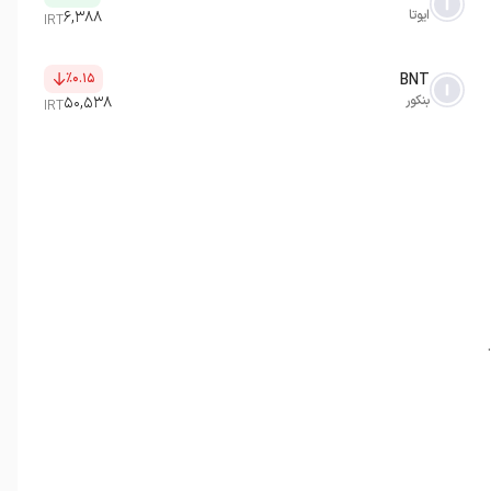
ایوتا
۶,۳۸۸
IRT
٪۰.۱۵
BNT
بنکور
۵۰,۵۳۸
IRT