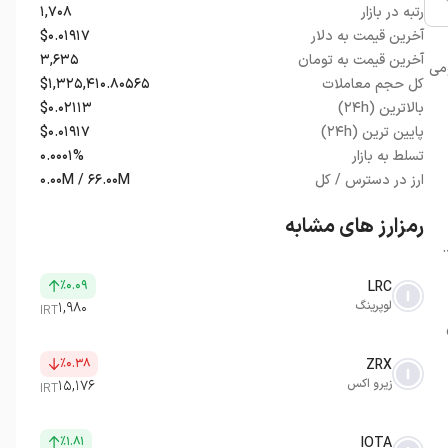
رتبه در بازار
۱,۷۰۸
آخرین قیمت به دلار
$۰.۰۱۹۱۷
آخرین قیمت به تومان
۳,۶۳۵
می
کل حجم معاملات
$۱,۳۲۵,۴۱۰.۸۰۵۶۵
بالاترین (۲۴h)
$۰.۰۲۱۱۳
پایین ترین (۲۴h)
$۰.۰۱۹۱۷
تسلط به بازار
۰.۰۰۰۱%
ارز در دسترس / کل
۰.۰۰M / ۶۶.۰۰M
رمزارز های مشابه
.
٪۰.۰۹
LRC
لوپرینگ
۱,۹۸۰
IRT
٪۰.۳۸
ZRX
زیرو اکس
۱۵,۱۷۶
IRT
٪۱.۸۱
IOTA