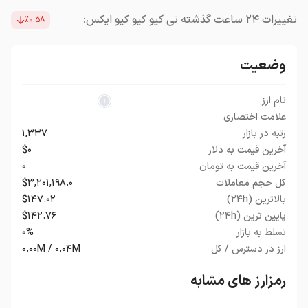
تغییرات ۲۴ ساعت گذشته تی کیو کیو کیو ایکس:
٪۰.۵۸
وضعیت
نام ارز
علامت اختصاری
رتبه در بازار
۱,۳۳۷
آخرین قیمت به دلار
$۰
آخرین قیمت به تومان
۰
کل حجم معاملات
$۳,۲۰۱,۱۹۸.۰
بالاترین (۲۴h)
$۱۴۷.۰۲
پایین ترین (۲۴h)
$۱۴۲.۷۶
تسلط به بازار
۰%
ارز در دسترس / کل
۰.۰۰M / ۰.۰۴M
رمزارز های مشابه