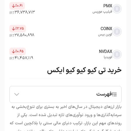
٪۰.۶۱
PMX
فیلیپ موریس
۳۶,۷۳۸,۷۱۳
IRT
٪۲.۷۵
COINX
کوین بیس
۲۷,۵۸۰,۸۹۸
IRT
٪۰.۶۵
NVDAX
انویدیا
۴۱,۴۵۷,۱۱۹
IRT
خرید تی کیو کیو کیو ایکس
فهرست
•
ارز دیجیتال تی کیو کیو کیو ایکس چیست؟
بازار ارزهای دیجیتال در سال‌های اخیر به بستری برای تنوع‌بخشی به
•
ویژگی‌های منحصربه‌فرد رمزارز TQQQX
سرمایه‌گذاری‌ها و ورود نوآوری‌های تازه تبدیل شده است. یکی از
•
خرید ارز دیجیتال تی کیو کیو ایکس
روندهای مهم این بازار، ترکیب دنیای مالی سنتی با بلاکچین است که