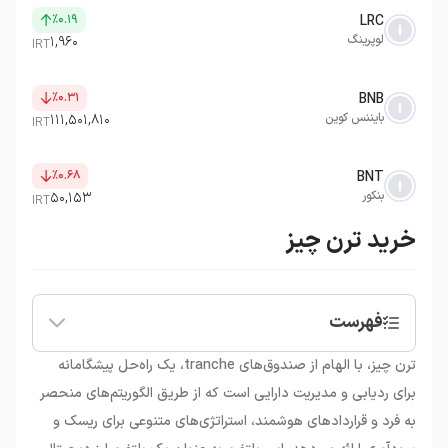
٪۰.۱۹
LRC
لوپرینگ
۱,۹۶۰
IRT
٪۰.۳۱
BNB
بایننس کوین
۱۱۱,۵۰۱,۸۱۰
IRT
٪۰.۶۸
BNT
بنکور
۵۰,۱۵۳
IRT
خرید ترن چیز
فهرست
•
ترن چیز چیست؟
ترن چیز، با الهام از صندوق‌های tranche، یک راه‌حل پیشگامانه
•
قیمت ترن چیز (CHESS)
برای ردیابی و مدیریت دارایی است که از طریق الگوریتم‌های منحصر
•
خرید ارز دیجیتال ترن چیز
به فرد و قراردادهای هوشمند، استراتژی‌های متنوعی برای ریسک و