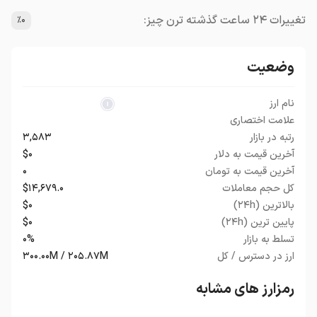
تغییرات ۲۴ ساعت گذشته ترن چیز:
٪۰
وضعیت
نام ارز
علامت اختصاری
رتبه در بازار
۳,۵۸۳
آخرین قیمت به دلار
$۰
آخرین قیمت به تومان
۰
کل حجم معاملات
$۱۴,۶۷۹.۰
بالاترین (۲۴h)
$۰
پایین ترین (۲۴h)
$۰
تسلط به بازار
۰%
ارز در دسترس / کل
۳۰۰.۰۰M / ۲۰۵.۸۷M
رمزارز های مشابه