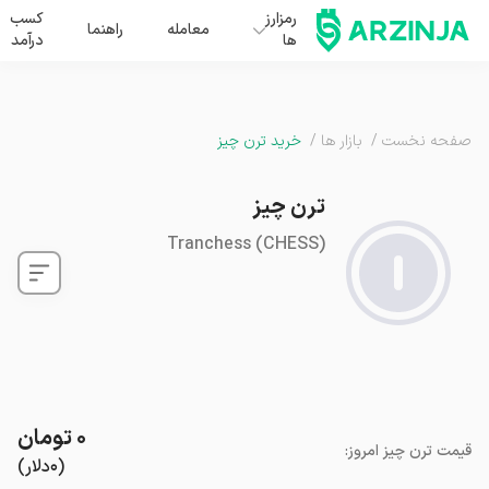
رمزارز
کسب
معامله
راهنما
ها
درآمد
صفحه نخست
/
بازار ها
/
خرید ترن چیز
ترن چیز
Tranchess
(
CHESS
)
۰
تومان
قیمت
ترن چیز
امروز
:
(
۰
دلار
)