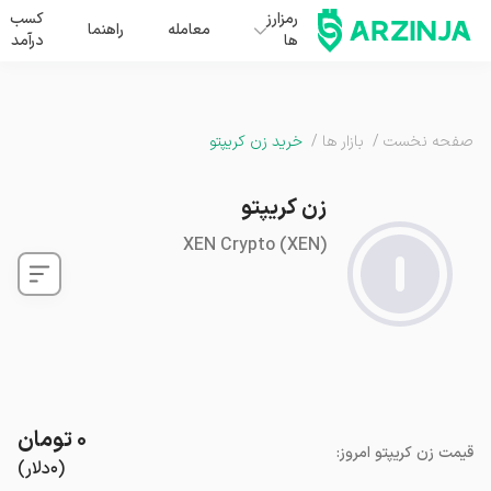
رمزارز
کسب
معامله
راهنما
ها
درآمد
صفحه نخست
/
بازار ها
/
خرید زن کریپتو
زن کریپتو
XEN Crypto
(
XEN
)
۰
تومان
قیمت
زن کریپتو
امروز
:
(
۰
دلار
)