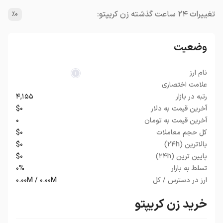
تغییرات ۲۴ ساعت گذشته زن کریپتو:
٪۰
وضعیت
نام ارز
علامت اختصاری
رتبه در بازار
۴,۱۵۵
آخرین قیمت به دلار
$۰
آخرین قیمت به تومان
۰
کل حجم معاملات
$۰
بالاترین (۲۴h)
$۰
پایین ترین (۲۴h)
$۰
تسلط به بازار
۰%
ارز در دسترس / کل
۰.۰۰M / ۰.۰۰M
خرید زن کریپتو