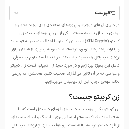
فهرست
•
زن کریپتو چیست؟
در دنیای ارزهای دیجیتال، پروژه‌های متعددی برای ایجاد تحول و
•
ارز دیجیتال زن کریپتو چیست؟
نوآوری در حال توسعه هستند. یکی از این پروژه‌های جدید، زن
•
قیمت زن کریپتو و عوامل موثر بر آن
کریپتو (XEN Crypto) است. زن کریپتو با اهداف منحصر به فرد خود
•
خرید زن کریپتو: ملاحظات و نکات مهم
و با ارائه راهکارهای نوین، توانسته است توجه بسیاری از فعالان بازار
ارزهای دیجیتال را به خود جلب کند. در اینجا قصد داریم به معرفی
کامل این پروژه بپردازیم و در مورد خرید زن کریپتو، قیمت زن کریپتو
و عواملی که بر آن تاثیر می‌گذارند صحبت کنیم. همچنین، به بررسی
نکات مهمی درباره این ارز دیجیتال می‌پردازیم.
زن کریپتو چیست؟
زن کریپتو یک پروژه جدید در دنیای ارزهای دیجیتال است که با
هدف ایجاد یک اکوسیستم اجتماعی برای ماینینگ و ایجاد جامعه‌ای
از افراد همفکر توسعه یافته است. برخلاف بسیاری از ارزهای دیجیتال