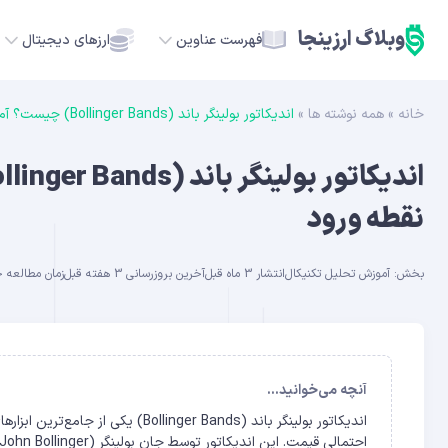
وبلاگ ارزینجا
فهرست عناوین
ارزهای دیجیتال
خانه
»
همه نوشته ها
»
اندیکاتور بولینگر باند (Bollinger Bands) چیست؟ آموزش نوسان‌گیری و پیدا کردن نقطه ورود
TC
ETH
نقطه ورود
USDT
بخش:
آموزش تحلیل تکنیکال
انتشار 3 ماه قبل
آخرین بروزرسانی 3 هفته قبل
زمان مطالعه حدود 2
SOL
GE
ADA
آنچه می‌خوانید...
اندیکاتور بولینگر باند (er Bands