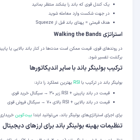
یک کندل قوی که باند را بشکند منتظر بمانید
در جهت شکست وارد معامله شوید
هدف قیمتی = پهنای باند قبل از Squeeze
استراتژی Walking the Bands
در روندهای قوی، قیمت ممکن است مدت‌ها در کنار باند بالایی یا پایینی
برگشت تفسیر شود.
ترکیب بولینگر باند با سایر اندیکاتورها
بولینگر باند در ترکیب با
RSI
بهترین عملکرد را دارد:
قیمت در باند پایینی + RSI زیر ۳۰ → سیگنال خرید قوی
قیمت در باند بالایی + RSI بالای ۷۰ → سیگنال فروش قوی
برای اجرای استراتژی‌های بولینگر باند، می‌توانید ابتدا
بیت‌کوین
خریداری 
تنظیمات بهینه بولینگر باند برای ارزهای دیجیتال