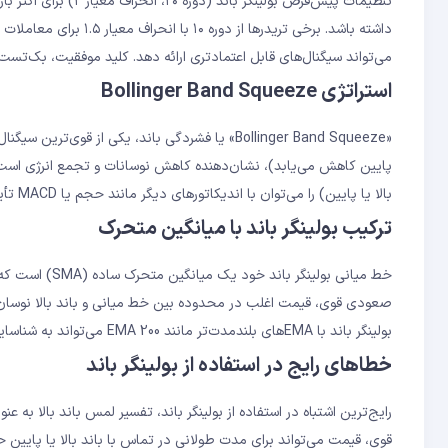
تنظیمات پیش‌فرض بولی
می‌تواند سیگنال‌های قابل اعتمادتری ارائه دهد. کلید موفقیت، بک‌تس
استراتژی Bollinger Band Squeeze
«Bollinger Band Squeeze» یا فشردگی باند، یکی از 
پایین کاهش می‌یابد)، نشان‌دهنده کاهش نوسانات و تجمع انرژی اس
بالا یا پایین) را می‌توان با اندیکاتورهای دیگر مانند حجم یا MACD تأیید کرد. این استراتژی در تمام بازارها و تایم‌فریم‌ها کاربرد دارد.
ترکیب بولینگر باند با میانگین متحرک
خط میانی بولین
صعودی قوی، قیمت اغلب در محدوده بین خط میانی و باند بالا نوسان 
بولینگر باند با EMA‌های بلندمدت‌تر مانند EMA 200 می‌تواند به شناسایی دقیق‌تر جهت روند کلی کمک کند.
خطاهای رایج در استفاده از بولینگر باند
رایج‌ترین اشتباه در استفاده از بولینگر باند، تفسیر لمس باند بالا ب
قوی، قیمت می‌تواند برای مدت طولانی در تماس با باند بالا یا پایین حر