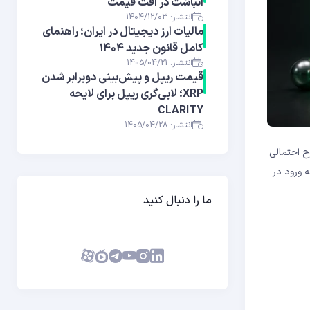
انباشت در افت قیمت
انتشار: 1404/12/03
مالیات ارز دیجیتال در ایران؛ راهنمای
کامل قانون جدید ۱۴۰۴
انتشار: 1405/04/21
قیمت ریپل و پیش‌بینی دوبرابر شدن
XRP؛ لابی‌گری ریپل برای لایحه
CLARITY
انتشار: 1405/04/28
ح احتمالی
طه ورود در
ما را دنبال کنید