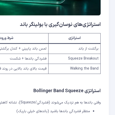
استراتژی‌های نوسان‌گیری با بولینگر باند
استراتژی
شرط ورود
برگشت از باند
لمس باند پایینی + کندل برگشت
Squeeze Breakout
فشردگی باندها + شکست
Walking the Band
قیمت بالای باند بالایی در روند 
استراتژی Bollinger Band Squeeze
وقتی باندها به هم نزدیک می‌شوند (فشردگی/Squeeze)، نشانه کاهش نوسان است که معمولاً قبل از یک حرکت بزرگ اتفاق می‌افتد. استراتژی:
منتظر فشردگی باندها باشید (باندهای خیلی باریک)