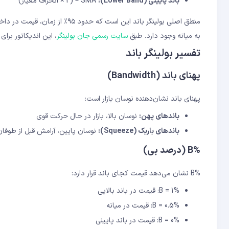
باند پایینی (Lower Band):
SMA – (2 × انحراف معیار)
منطق اصلی بولینگر باند این است ک
به میانه وجود دارد. طبق
سایت رسمی جان بولینگر
، این اندیکاتور بر
تفسیر بولینگر باند
پهنای باند (Bandwidth)
پهنای باند نشان‌دهنده نوسان بازار است:
باندهای پهن:
نوسان بالا، بازار در حال حرکت قوی
باندهای باریک (Squeeze):
نوسان پایین، آرامش قبل از طوفا
%B (درصد بی)
%B نشان می‌دهد قیمت کجای باند قرار دارد:
%B = 1: قیمت در باند بالایی
%B = 0.5: قیمت در میانه
%B = 0: قیمت در باند پایینی