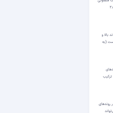
 تنظیمات متفاوتی
راف معیار ۱.۵ برای معاملات اسکالپ استفاده می‌کنند. برای سرمایه‌گذاری میان‌مدت، دوره ۵۰ با انحراف معیار ۲.۵
ند بالا و
ست (به
روندهای
 ترکیب
ر روندهای
تواند