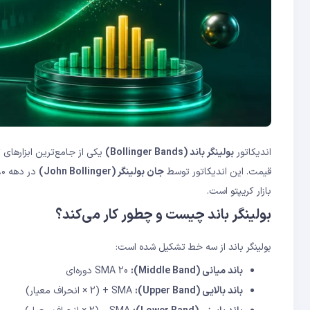
بولینگر باند در معاملات رنج و روند
ترکیب بولینگر باند با اندیکاتورهای حجم
نمونه‌های عملی استفاده از بولینگر باند در کریپتو
نتیجه‌گیری
سوالات متداول
پهنای باند (Bandwidth)
%B (درصد بی)
استراتژی Bollinger Band Squeeze
استراتژی Walking the Bands
تفاوت بولینگر باند با کانال قیمتی چیست؟
Bollinger Squeeze چقدر مطمئن است؟
اندیکاتور
بولینگر باند (Bollinger Bands)
یکی از جامع‌ترین ابزارهای
بهترین تنظیمات بولینگر باند برای کریپتو چیست؟
قیمت. این اندیکاتور توسط
جان بولینگر (John Bollinger)
آیا لمس باند بالایی به معنی فروش است؟
بازار کریپتو است.
بولینگر باند در کدام بازار بهترین عملکرد را دارد؟
بولینگر باند چیست و چطور کار می‌کند؟
بولینگر باند از سه خط تشکیل شده است:
باند میانی (Middle Band):
SMA 20 دوره‌ای
باند بالایی (Upper Band):
SMA + (2 × انحراف معیار)