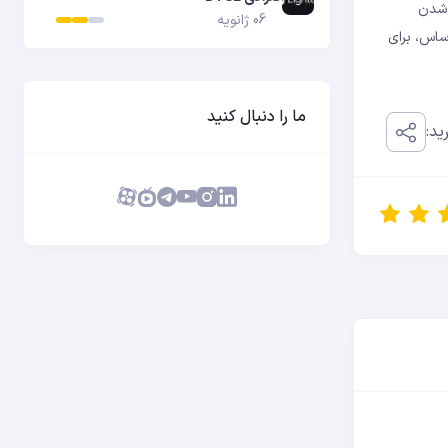
یست شدن
06 ژانویه
این اساس، برای
ما را دنبال کنید
ید: