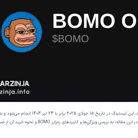
ارز دیجیتال BOMO به‌زودی در صرافی معتبر BitMart لیست خواهد شد. این لیستینگ در تاریخ 15 جولای 2025 برابر با 24 تیر 
می‌رسد که با این اقدام، توجهات زیادی به این رمزارز جلب خواهد شد. در این مقاله، به بررسی ویژگی‌ها و کاربردهای رمزارز BOMO و 