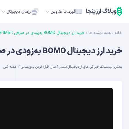
وبلاگ ارزینجا
فهرست عناوین
ارزهای دیجیتال
خانه
»
همه نوشته ها
»
خرید ارز دیجیتال BOMO به‌زودی در صرافی BitMart
TC
خرید ارز دیجیتال BOMO به‌زودی در صرافی BitMart
ETH
بخش:
لیستینگ صرافی های ارزدیجیتال
انتشار 1 سال قبل
آخرین بروزرسانی 3 هفته قبل
USDT
SOL
GE
ADA