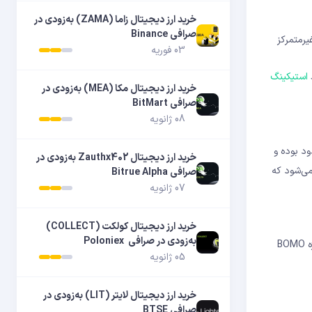
خرید ارز دیجیتال زاما (ZAMA) به‌زودی در
صرافی Binance
ای غیرمتمرکز
03 فوریه
استیکینگ
خرید ارز دیجیتال مکا (MEA) به‌زودی در
صرافی BitMart
08 ژانویه
ز نظر اقتصادی برای سرمایه‌گذاران جذاب باشد. در همین حال، تعداد کل توکن‌های BOMO محدود بوده و
خرید ارز دیجیتال Zauthx402 به‌زودی در
لیت‌های فنی و کاربردهای وسیع آن در بلاک ‌چین Base، پیش‌بینی می‌شود که
صرافی Bitrue Alpha
07 ژانویه
خرید ارز دیجیتال کولکت (COLLECT)
به‌زودی در صرافی Poloniex
قیمت توکن بومو مانند بسیاری از رمزارزها تحت تأثیر عواملی همچون پذیرش در بازار، نوآوری‌های فناوری و تحولات اقتصادی قرار دارد. در صورتی که پروژه BOMO
05 ژانویه
خرید ارز دیجیتال لایتر (LIT) به‌زودی در
صرافی BTSE