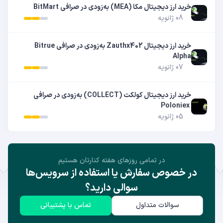
خرید ارز دیجیتال مکا (MEA) به‌زودی در صرافی BitMart
08 ژانویه
خرید ارز دیجیتال Zauthx402 به‌زودی در صرافی Bitrue
Alpha
07 ژانویه
خرید ارز دیجیتال کولکت (COLLECT) به‌زودی در صرافی
Poloniex
05 ژانویه
در تمامی روز‌های هفته کنارتان هستیم
در خصوص سفارش یا استفاده از سرویس‌ها
سوالی دارید؟
سوالات متداول
تماس با پشتیبانی