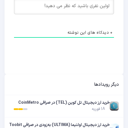
0
دیدکاه های این نوشته
دیگر رویدادها
خرید ارز دیجیتال تل‌ کوین (TEL) در صرافی CoinMetro
18 فوریه
خرید ارز دیجیتال اولتیما (ULTIMA) به‌زودی در صرافی Toobit