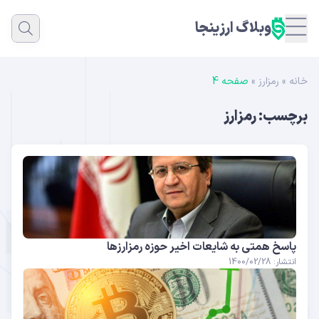
وبلاگ ارزینجا
خانه
»
رمزارز
»
صفحه 4
برچسب:
رمزارز
پاسخ همتی به شایعات اخیر حوزه رمزارزها
انتشار: 1400/02/28