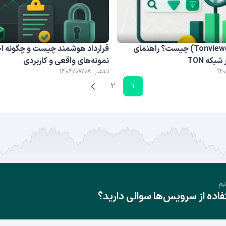
تون ویور (Tonviewer) چیست؟ راهنمای
قرارداد هوشمند چیست و چگونه اج
بکه TON
نمونه‌های واقعی و کاربردی
انتشار: 1404/07/08
2
1
یم
ده از سرویس‌ها سوالی دارید؟