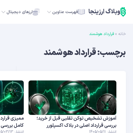
وبلاگ ارزینجا
فهرست عناوین
ارزهای دیجیتال
خانه
»
قرارداد هوشمند
TC
برچسب:
قرارداد هوشمند
ETH
USDT
SOL
GE
ADA
آموزش تشخیص توکن تقلبی قبل از خرید؛
ممیزی قرارد
بررسی قرارداد اصلی در بلاک اکسپلورر
کامل بررسی ا
انتشار: 1405/05/11
انتشار: 1405/03/13