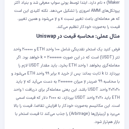
Maker) » نام دارد، ابتدا توسط یونی سواپ معرفی شد و بنیاد اکثر
پروتکل‌های AMM امروزی را تشکیل می‌دهد. نکته کلیدی این است
که هر معامله‌ای باعث تغییر نسبت x و y می‌شود و همین تغییر،
قیمت را به‌صورت خودکار تنظیم می‌کند.
مثال عملی: محاسبه قیمت در Uniswap
فرض کنید یک استخر نقدینگی شامل ۱۰۰ واحد ETH و ۲۰۰۰۰۰ واحد
تتر (USDT) است که در این صورت k = 20000000 خواهد بود. اگر
معامله‌گری بخواهد ۱ واحد ETH بخرد، باید مقدار USDT لازم را
بپردازد تا k ثابت بماند؛ پس از خرید x برابر ۹۹ واحد ETH می‌شود و
با محاسبه 99 ضربدر y میزان 20000000 به دست می‌آید که y باید
۲۰۲۰۲۰ واحد USDT باشد. این یعنی معامله‌گر برای دریافت ۱ واحد
ETH باید ۲۰۲۰ واحد USDT بپردازد، نه ۲۰۰۰ دلار که قیمت اسمی
است. این مکانیسم به‌صورت خودکار با افزایش تقاضا، قیمت را بالا
می‌برد و آربیتراژرها (Arbitrage) را جذب می‌کند تا قیمت استخر با
بازار هم‌تراز شود.