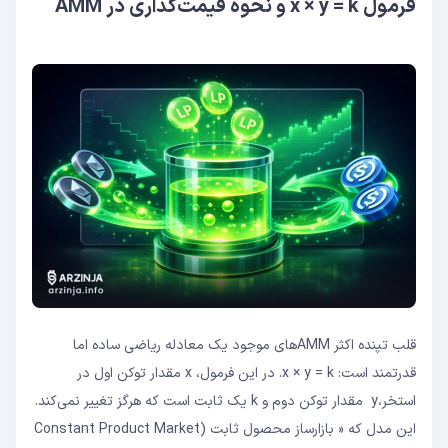
فرمول x × y = k و نحوه قیمت‌گذاری در AMM
قلب تپنده اکثر AMM‌های موجود یک معادله ریاضی ساده اما
قدرتمند است: x × y = k. در این فرمول، x مقدار توکن اول در
استخر،y مقدار توکن دوم و k یک ثابت است که هرگز تغییر نمی‌کند.
این مدل که « بازارساز محصول ثابت (Constant Product Market