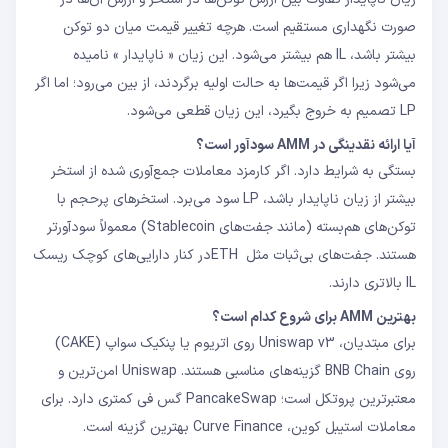
صورت نگهداری مستقیم است. هرچه تغییر قیمت میان دو توکن
بیشتر باشد، IL هم بیشتر می‌شود. این زیان « ناپایدار » نامیده
می‌شود زیرا اگر قیمت‌ها به حالت اولیه برگردند، از بین می‌رود؛ اما اگر
LP تصمیم به خروج بگیرد، این زیان قطعی می‌شود.
آیا ارائه نقدینگی در AMM سودآور است؟
بستگی به شرایط دارد. اگر کارمزد معاملات جمع‌آوری شده از استخر
بیشتر از زیان ناپایدار باشد، LP سود می‌برد. استخرهای پرحجم با
توکن‌های هم‌بسته (مانند جفت‌های Stablecoin) معمولاً سودآورتر
هستند. جفت‌های بی‌ثبات مثل ETHدر کنار دارایی‌های کوچک ریسک
IL بالاتری دارند.
بهترین AMM برای شروع کدام است؟
برای مبتدیان، Uniswap v3 روی اتریوم یا پنکیک سواپ (CAKE)
روی BNB Chain گزینه‌های مناسبی هستند. Uniswap امن‌ترین و
معتبرترین پروتکل است؛ PancakeSwap گس فی کمتری دارد. برای
معاملات استیبل‌ کوین، Curve Finance بهترین گزینه است.