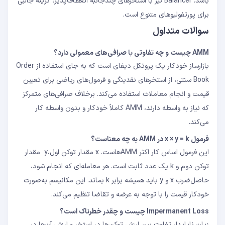
باشد. Balancer نیز با استخرهای چندجانبه انعطاف‌پذیر، گزینه جالبی
برای پورتفولیوهای متنوع است.
سوالات متداول
AMM چیست و چه تفاوتی با صرافی‌های معمولی دارد؟
بازارساز خودکار یک پروتکل دیفای است که به جای استفاده از Order
Book سنتی، از استخرهای نقدینگی و فرمول‌های ریاضی برای تعیین
قیمت و انجام معاملات استفاده می‌کند. برخلاف صرافی‌های متمرکز
که نیاز به واسطه دارند، AMM کاملاً خودکار و بدون واسطه کار
می‌کند.
فرمول x × y = k در AMM به چه معناست؟
این فرمول اساس کار اکثر AMM‌هاست. x مقدار توکن اول،y مقدار
توکن دوم و k یک عدد ثابت است. هر معامله‌ای که انجام شود،
حاصل‌ضرب x و y باید همیشه برابر k بماند. این مکانیسم به‌صورت
خودکار قیمت را با توجه به عرضه و تقاضا تنظیم می‌کند.
Impermanent Loss چیست و چقدر خطرناک است؟
زیان ناپایدار تفاوت بین ارزش توکن‌ها در استخر و ارزش آن‌ها در