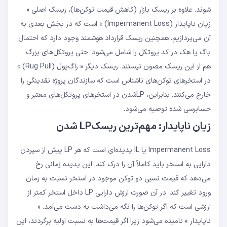
شوند. علاوه بر ریسک بازار (کاهش قیمت توکن‌ها)، ریسک اصلی «
زیان ناپایدار (Impermanent Loss) » است که در بخش بعدی به
آن می‌پردازیم. همچنین ریسک قرارداد هوشمند وجود دارد که احتمال
باگ یا هک در کد پروتکل را شامل می‌شود؛ حتی پروتکل‌های بزرگ
هم از این ریسک مصون نیستند. ریسک دیگر « راگ‌پول (Rug Pull) »
در استخرهای توکن‌های ناشناس است که سازندگان پروژه نقدینگی را
خارج می‌کنند. بنابراین، LPشدن در استخرهای پروتکل‌های معتبر و
حسابرسی شده توصیه می‌شود.
زیان ناپایدار: مهم‌ترین ریسکLP شدن
Impermanent Loss یا IL پدیده‌ای است که هر LP پیش از سپردن
دارایی به استخر باید کاملاً آن را درک کند. این پدیده زمانی رخ
می‌دهد که قیمت نسبی دو توکن موجود در استخر نسبت به زمان
ورود تغییر کند؛ در آن صورت ارزش دارایی LP داخل استخر کمتر از
ارزشی است که اگر توکن‌ها را نگه می‌داشت به دست می‌آمد. «
ناپایدار » نامیده می‌شود زیرا اگر قیمت‌ها به نسبت اولیه برگردند، این