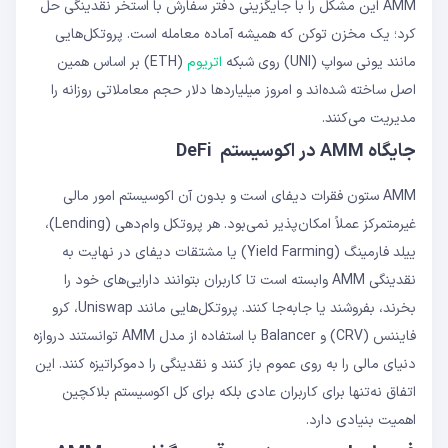
AMM این مشکل را با جایگزینی دفتر سفارش با استخر نقدینگی حل
کرد؛ یک مخزن توکن که همیشه آماده معامله است. پروتکل‌هایی
مانند یونی سواپ (UNI) روی شبکه
اتریوم
(ETH) بر اساس همین
اصل ساخته شده‌اند و امروز میلیاردها دلار حجم معاملاتی روزانه را
مدیریت می‌کنند.
جایگاه AMM در اکوسیستم DeFi
AMM ستون فقرات دیفای است و بدون آن اکوسیستم امور مالی
غیرمتمرکز عملاً امکان‌پذیر نمی‌بود. هر پروتکل وام‌دهی (Lending)،
ییلد فارمینگ (Yield Farming) یا مشتقات دیفای در نهایت به
نقدینگی AMM وابسته است تا کاربران بتوانند دارایی‌های خود را
بخرند، بفروشند یا جابه‌جا کنند. پروتکل‌هایی مانند Uniswap، کرو
فایننس (CRV) و Balancer با استفاده از مدل AMM توانستند دروازه
دنیای مالی را به روی عموم باز کنند و نقدینگی را دموکراتیزه کنند. این
اتفاق نه‌تنها برای کاربران عادی بلکه برای کل اکوسیستم بلاکچین
اهمیت بنیادی دارد.