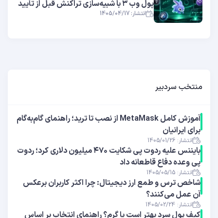
پول وب ۳ با شبیه‌سازی تراکنش قبل از تأیید
انتشار: 1405/04/17
منتخب سردبیر
آموزش کامل MetaMask از نصب تا ترید؛ راهنمای گام‌به‌گام
برای ایرانیان
انتشار: 1405/01/26
بایننس علیه ردوت پی شکایت ۴۷۰ میلیون دلاری کرد؛ ردوت
پی وعده دفاع قاطعانه داد
انتشار: 1405/05/15
شاخص ترس و طمع ارز دیجیتال: چرا اکثر کاربران برعکس
آن عمل می‌کنند؟
انتشار: 1405/02/24
کیف پول سرد بهتر است یا گرم؟ راهنمای انتخاب بر اساس