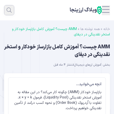
وبلاگ ارزینجا
خانه
»
همه نوشته ها
»
AMM چیست؟ آموزش کامل بازارساز خودکار و
استخر نقدینگی در دیفای
AMM چیست؟ آموزش کامل بازارساز خودکار و استخر
نقدینگی در دیفای
بخش:
آموزش ارزهای دیجیتال
انتشار 4 ماه قبل
آنچه می‌خوانید...
بازارساز خودکار (AMM) چگونه کار می‌کند؟ در این مقاله به
آموزش استخر نقدینگی (Liquidity Pool)، فرمول x × y = k،
تفاوت با اُردربوک (Order Book) و نحوه کسب درآمد از تأمین
نقدینگی خواهیم پرداخت.