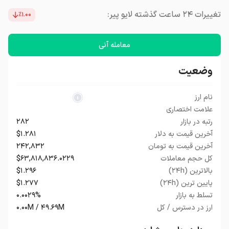
تغییرات ۲۴ ساعت گذشته لایو پیر:
٪۱.۰۰
معامله آنی
وضعیت
نام ارز
علامت اختصاری
رتبه در بازار
۲۸۲
آخرین قیمت به دلار
$۱.۲۸۱
آخرین قیمت به تومان
۲۴۲,۸۳۲
کل حجم معاملات
$۶۳,۸۱۸,۸۳۶.۰۲۲۹
بالاترین (۲۴h)
$۱.۲۹۶
پایین ترین (۲۴h)
$۱.۲۷۷
تسلط به بازار
۰.۰۰۲۹%
ارز در دسترس / کل
۰.۰۰M / ۴۹.۶۹M