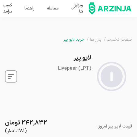
رمزارز
کسب
معامله
راهنما
ها
درآمد
صفحه نخست
/
بازار ها
/
خرید لایو پیر
لایو پیر
Livepeer
(
LPT
)
۲۴۲,۸۳۲
تومان
قیمت
لایو پیر
امروز
:
(
۱.۲۸۱
دلار
)