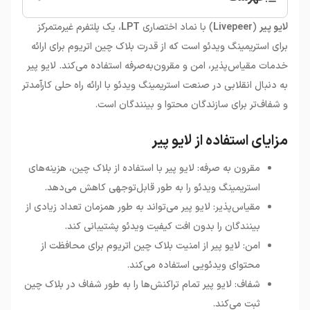
•
ارز دیجیتال لایو پیر (LPT)
لایو پیر
(
Livepeer
)
با نماد اختصاری
LPT
، یک پلتفرم غیرمتمرکز
•
خرید لایو پیر
برای استریمینگ ویدئو است که از قدرت بلاک چین اتریوم برای ارائه
•
کیف پول های لایو پیر
خدمات مقیاس‌پذیر، امن و مقرون‌به‌صرفه استفاده می‌کند. لایو پیر
•
آینده لایو پیر
به دنبال انقلابی در صنعت استریمینگ ویدئو با ارائه راه حلی کارآمدتر
و شفاف‌تر برای سازندگان محتوا و بینندگان است
.
مزایای استفاده از لایو پیر
مقرون به صرفه: لایو پیر با استفاده از بلاک چین، هزینه‌های
استریمینگ ویدئو را به طور قابل‌توجهی کاهش می‌دهد.
مقیاس‌پذیر: لایو پیر می‌تواند به طور همزمان تعداد زیادی از
بینندگان را بدون افت کیفیت ویدئو پشتیبانی کند.
امن: لایو پیر از امنیت بلاک چین اتریوم برای محافظت از
محتوای ویدئویی استفاده می‌کند.
شفاف: لایو پیر تمام تراکنش‌ها را به طور شفاف در بلاک چین
ثبت می‌کند.