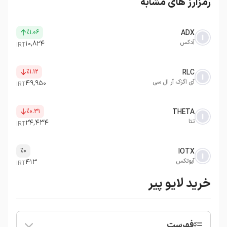
رمزارز های مشابه
٪۱.۰۶
ADX
آدکس
۱۰,۸۲۴
IRT
٪۱.۱۲
RLC
آی اگزک آر ال سی
۴۹,۹۵۰
IRT
٪۰.۳۱
THETA
تتا
۲۴,۴۳۴
IRT
٪۰
IOTX
آیوتکس
۴۱۳
IRT
خرید لایو پیر
فهرست