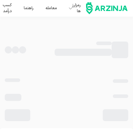
رمزارز
کسب
معامله
راهنما
ها
درآمد