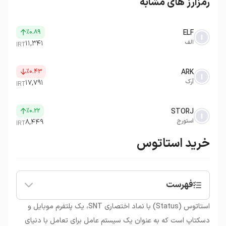
رمزارز های مشابه
٪۰.۸۹
ELF
الف
۱۱,۳۴۱
IRT
٪۰.۴۳
ARK
آرک
۱۷,۷۹۱
IRT
٪۰.۲۲
STORJ
استورج
۸,۴۴۹
IRT
خرید استاتوس
فهرست
•
مزایای استفاده از استاتوس
استاتوس (Status) با نماد اختصاری SNT، یک پلتفرم موبایل و
•
ارز دیجیتال استاتوس (SNT)
دسکتاپ است که به عنوان یک سیستم عامل برای تعامل با دنیای