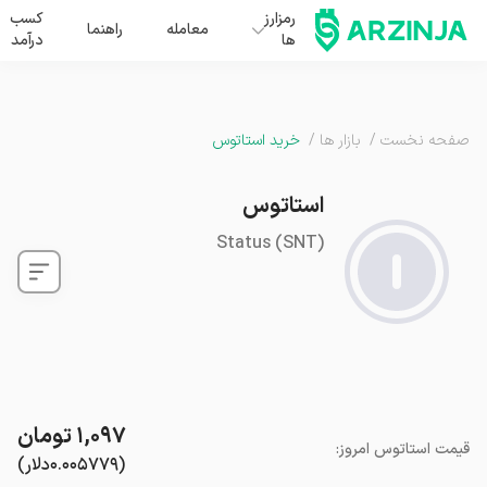
رمزارز
کسب
معامله
راهنما
ها
درآمد
صفحه نخست
/
بازار ها
/
خرید استاتوس
استاتوس
Status
(
SNT
)
۱,۰۹۷
تومان
قیمت
استاتوس
امروز
:
(
۰.۰۰۵۷۷۹
دلار
)