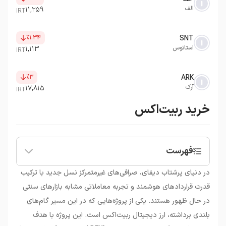
الف
۱۱,۲۵۹
IRT
٪۱.۳۴
SNT
استاتوس
۱,۱۱۳
IRT
٪۳
ARK
آرک
۱۷,۸۱۵
IRT
خرید ربیت‌اکس
فهرست
•
ارز دیجیتال ربیت‌اکس چیست؟
در دنیای پرشتاب دیفای، صرافی‌های غیرمتمرکز نسل جدید با ترکیب
•
نگاهی به آینده قیمت ارز دیجیتال ربیت‌اکس
قدرت قراردادهای هوشمند و تجربه معاملاتی مشابه بازارهای سنتی
•
خرید ارز دیجیتال ربیت‌اکس از صرافی ارزینجا
در حال ظهور هستند. یکی از پروژه‌هایی که در این مسیر گام‌های
بلندی برداشته، ارز دیجیتال ربیت‌اکس است. این پروژه با هدف