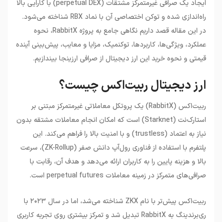
ایجاد یک صرافی غیرمتمرکز مشتقات
(perpetual DEX)
با کارایی بالا
راه‌اندازی شده و توکن اختصاصی آن با نماد
RBX
شناخته می‌شود.
در این مقاله قصد داریم نگاهی جامع به پروژه
RabbitX
، نحوه
عملکرد، ویژگی‌ها، کاربردها، توکنمیک، مزایا و معایب، پیش‌بینی آینده
قیمتی و نحوه خرید این ارز دیجیتال از صرافی ارزینجا بیندازیم
.
ارز دیجیتال ربیت‌اکس چیست؟
ربیت‌اکس
(RabbitX)
یک پروتکل معاملاتی غیرمتمرکز مبتنی بر
استارک‌نت
(Starknet)
است که امکان انجام معاملات مشتقه بدون
نیاز به اعتماد
(trustless)
و با امنیت بالا را فراهم می‌کند. این
پلتفرم با استفاده از فناوری رول‌آپ دانش صفر
(ZK-Rollup)
، سرعت
بالا و هزینه پایین را به کاربران ارائه می‌دهد و هدف آن، رقابت با
صرافی‌های متمرکز در زمینه معاملات
perpetual futures
است
.
ربیت‌اکس پیش‌تر با نام
ZKX
شناخته می‌شد، اما در سال ۲۰۲۳ با
ری‌برندینگ به
RabbitX
تبدیل شد و تمرکز بیشتری روی تجربه کاربری