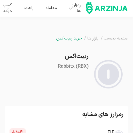
رمزارز
کسب
معامله
راهنما
ها
درآمد
صفحه نخست
/
بازار ها
/
خرید ربیت‌اکس
ربیت‌اکس
Rabbitx
(
RBX
)
رمزارز های مشابه
٪۰.۴۱
ELF