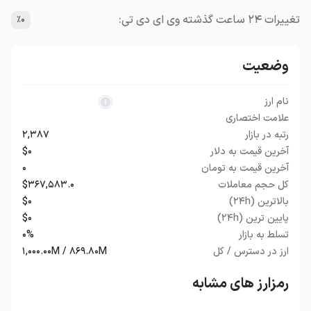
تغییرات ۲۴ ساعت گذشته وی ای دی تی:
٪۰
وضعیت
نام ارز
علامت اختصاری
رتبه در بازار
۲,۳۸۷
آخرین قیمت به دلار
$۰
آخرین قیمت به تومان
۰
کل حجم معاملات
$۳۶۷,۵۸۳.۰
بالاترین (۲۴h)
$۰
پایین ترین (۲۴h)
$۰
تسلط به بازار
۰%
ارز در دسترس / کل
۱,۰۰۰.۰۰M / ۸۶۹.۸۰M
رمزارز های مشابه