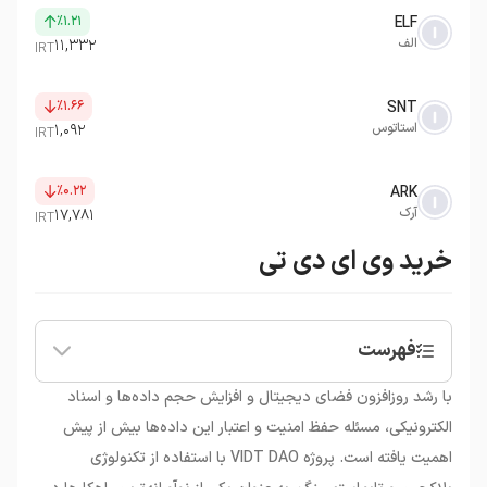
٪۱.۲۱
ELF
الف
۱۱,۳۳۲
IRT
٪۱.۶۶
SNT
استاتوس
۱,۰۹۲
IRT
٪۰.۲۲
ARK
آرک
۱۷,۷۸۱
IRT
خرید وی ای دی تی
فهرست
•
معرفی ارز دیجیتال وی ای دی تی
با رشد روزافزون فضای دیجیتال و افزایش حجم داده‌ها و اسناد
الکترونیکی، مسئله حفظ امنیت و اعتبار این داده‌ها بیش از پیش
اهمیت یافته است. پروژه VIDT DAO با استفاده از تکنولوژی