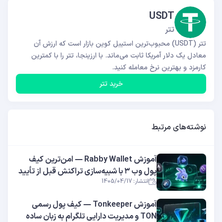
USDT
تتر
تتر (USDT) محبوب‌ترین استیبل کوین بازار است که ارزش آن
معادل یک دلار آمریکا ثابت می‌ماند. با ارزینجا، تتر را با کمترین
کارمزد و بهترین نرخ معامله کنید.
خرید تتر
نوشته‌های مرتبط
آموزش Rabby Wallet — امن‌ترین کیف
پول وب ۳ با شبیه‌سازی تراکنش قبل از تأیید
انتشار: 1405/04/17
آموزش Tonkeeper — کیف پول رسمی
TON و مدیریت دارایی تلگرام به زبان ساده