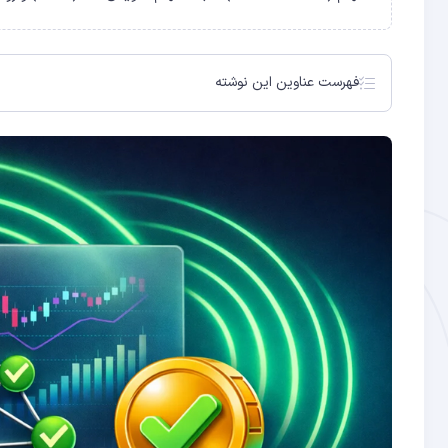
فهرست عناوین این نوشته
الگوریتم اجماع چگونه امنیت شبکه‌های بلاکچینی را تضمین م
اثبات کار (Proof of Work)؛ امنیت واقعی با هزینه محاسباتی بالا
اثبات سهام (Proof of Stake)؛ کارایی بالا با مصرف انرژی ناچیز
اثبات سهام تفویض‌شده (DPoS)؛ سرعت بالا با رأی‌گیری دموکراتیک
الگوریتم‌های اجماع نسل سوم؛ رویکردهای نوین برای مثلث غ
مقایسه الگوریتم‌های اجماع؛ کدام برای کدام هدف مناسب ا
آینده الگوریتم‌های اجماع؛ از Sharding تا رویکردهای هیبریدی
مشکل ژنرال‌های بیزانتین؛ ریشه مفهومی الگوریتم اجماع
چرا انتخاب الگوریتم اجماع سرنوشت یک بلاک‌چین را تعیین م
نحوه عملکرد اثبات کار در شبکه بیت ‌کوین
مزایای اثبات کار؛ چرا بیت ‌کوین از آن دست نمی‌کشد
معایب اثبات کار؛ چالش انرژی و مقیاس‌پذیری
نحوه عملکرد اثبات سهام؛ از استیکینگ تا Slashing
مزایا و محدودیت‌های اثبات سهام
مزایا و معایب DPoS در مقایسه با PoS استاندارد
اثبات تاریخ (Proof of History)؛ نوآوری سولانا در ثبت زمان