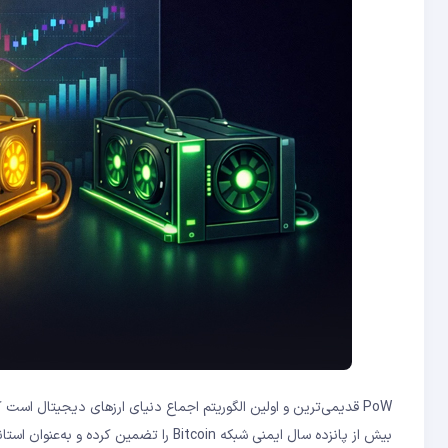
PoW قدیمی‌ترین و اولین الگوریتم اجماع دنیای ارزهای دیجیتال است که « ساتوشی ناکاموتو » آن را در سال ۲۰۰۸ برای