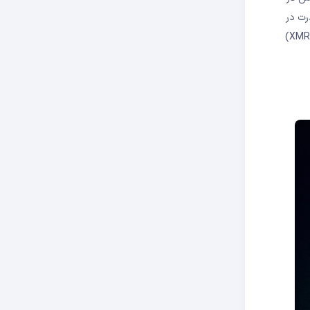
ینه سبب تمرکز قدرت در
دست استخرهای بزرگ ماینینگ (Mining Pool) شده است. بلاک‌چین‌های معروف با PoW شامل بیت کوین، لایت کوین (LTC)، کاسپا (KAS) و مونرو (XMR)