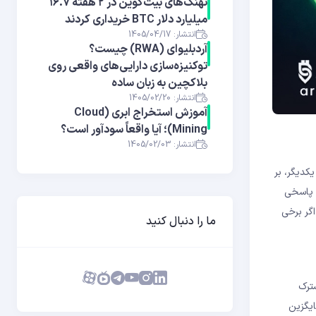
نهنگ‌های بیت‌کوین در ۲ هفته ۱۶.۷
میلیارد دلار BTC خریداری کردند
انتشار: 1405/04/17
آر‌دبلیوای (RWA) چیست؟
توکنیزه‌سازی دارایی‌های واقعی روی
بلاکچین به زبان ساده
انتشار: 1405/02/20
آموزش استخراج ابری (Cloud
Mining)؛ آیا واقعاً سودآور است؟
انتشار: 1405/02/03
د بدون اعتماد به یکدیگر، بر
از دفتر کل به توافق برسند. این چالش بنیادین بدون یک پروتکل دقیق حل‌نشدنی است. الگوریتم اجماع (Consensus Algorithm) پاسخی
اگر برخی
ما را دنبال کنید
شترک
ایگزین