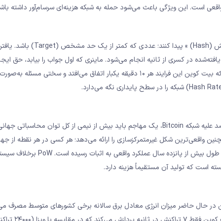
اقعی است. این ویژگی باعث می‌شود حمله به شبکه هزینه‌ای سرسام‌آور داشته باشد
در Proof of Work، ماینرها باید یک مسئله ریاضی پیچیده به نام « هش (Hash) » پید
افته‌شده در کسری از ثانیه انجام می‌شود. ماینری که اول جواب را بیابد، حق ایجا
بعدی را دارد و پاداش بلاک (Block Reward) را دریافت می‌کند. در شبکه بیت ‌کوین این فرایند هر ۱۰ دقیقه یکبار اتفاق می‌افتد و سختی 
امنیت بسیار بالا اصلی‌ترین مزیت PoW است. برای اجرای حمله ۵۱ درصد علیه شبکه Bitcoin، یک مهاجم باید بیش از نیمی از کل توان محاس
مچنین واقعی‌ترین شکل غیرمتمرکزسازی را ارائه می‌دهد؛ هر کسی در هر نقطه از جها
سخت‌افزار مناسب می‌تواند ماینر (استخراج‌کننده) شود. این الگوریتم در طول بیش از پانزده 
سته است که تولید آن مستقیماً هزینه دارد.
ین انتقاد به PoW است؛ شبکه بیت ‌کوین در حال حاضر میزان انرژی‌ معادل برق سالانه برخی کشورهای متوسط مصرف م
مقیاس‌پذیری (Scalability) ضعیف نیز مشکل جدی دیگری است؛ بیت ‌کوین