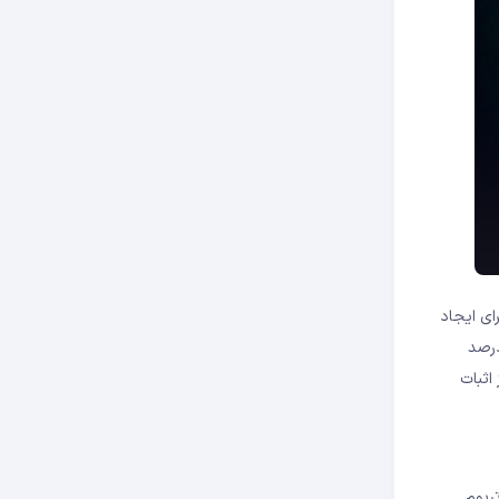
یار انتخاب برای ایجاد
ر سپتامبر ۲۰۲۲ با رویداد « مرج (The Merge) » از PoW به PoS مهاجرت کرد و مصرف انرژی شبکه را بیش از ۹۹ درصد
اثبات
» نام دارد و در شبکه اتریوم