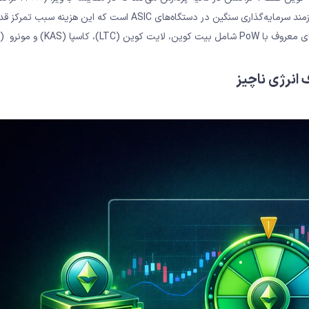
ثانیه (TPS)) بسیار محدود است. ورود به حوزه ماینینگ (Mining) نیازمند سرمایه‌گذاری سنگین در دستگاه‌های ASIC است که این هز