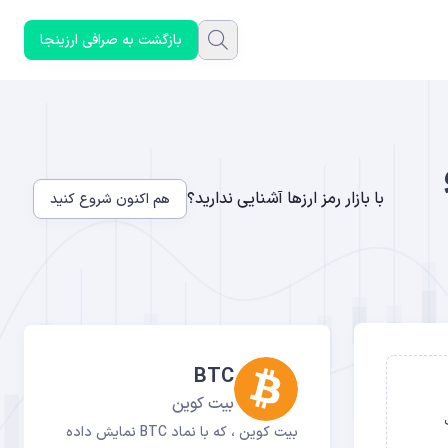
بازگشت به صرافی ارزینجا
Proof of Work ،P و
با بازار رمز ارزها آشنایی ندارید؟
هم اکنون شروع کنید
BTC
بیت کوین
Proo)، اثبات
بیت کوین ، که با نماد BTC نمایش داده