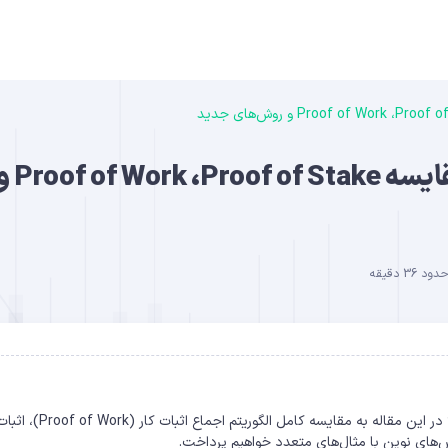
B
الگوریتم اجماع در بلاکچین چیست؟ مقایسه roof of Stake
36 دقیقه
DO
الگوریتم‌های اجماع (Consensus) چطور در بلاکچین کار می‌کنند؟ در این مقاله به مقایسه کامل الگوریتم اجماع اثبات کار (f of Work