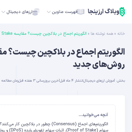
وبلاگ ارزینجا
فهرست عناوین
ارزهای دیجیتال
خانه
»
همه نوشته ها
»
الگوریتم اجماع در بلاکچین چیست؟ مقایسه Proof of Work ،Proof of Stake و روش‌های جدید
TC
ETH
روش‌های جدید
USDT
بخش:
آموزش ارزهای دیجیتال
انتشار 4 ماه قبل
آخرین بروزرسانی 3 هفته قبل
زمان مطالعه حدود 
SOL
GE
ADA
آنچه می‌خوانید...
سهام (Proof of Stake)، اثبات سهام تفویض‌شده (DPoS) و روش‌های نوین با مثال‌های متعدد خواهیم پرداخت.