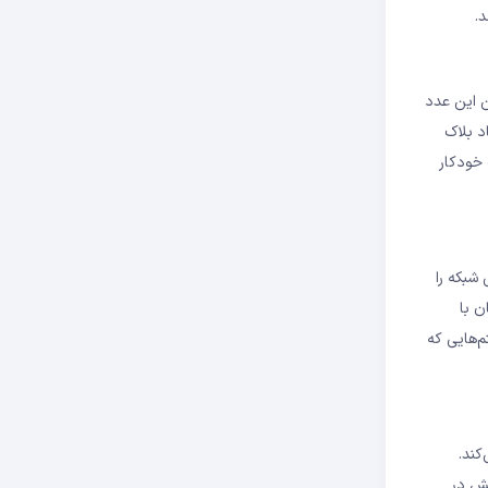
.
ا کنند؛ عددی که کمتر از یک حد مشخص (Target) باشد. یافتن این عدد
د بلاک
مسئله به‌صورت خودکار
باتی جهانی شبکه را
ن با
سال عملکرد واقعی به اثبات رسیده است. PoW برخلاف سیستم‌هایی که
ی‌کند.
 فقط ۷ تراکنش در ثانیه پردازش می‌کند که در مقایسه با ویزا (۲۴۰۰۰ تراکنش در