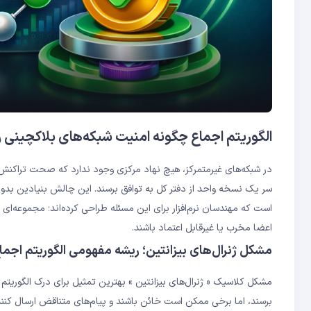
اثبات اقتدار (Proof of Authority)؛ راه‌حل سازمانی با تمرکز آگاهانه
Tendermint BFT؛ قطعیت آنی تراکنش‌ها در کازماس
سوالات متداول
الگوریتم اجماع چگونه امنیت شبکه‌های بلاکچینی 
است که مهندسان نرم‌افزار برای این مسئله طراحی کرده‌اند؛ مجموعه‌ای
اعضا مخرب یا غیرقابل اعتماد باشند.
مشکل ژنرال‌های بیزانتین؛ ریشه مفهومی الگوریتم اجما
مشکل کلاسیک « ژنرال‌های بیزانتین » بهترین تمثیل برای درک الگوریتم
برسند، اما برخی ممکن است خائن باشند و پیام‌های متناقض ارسال کنند