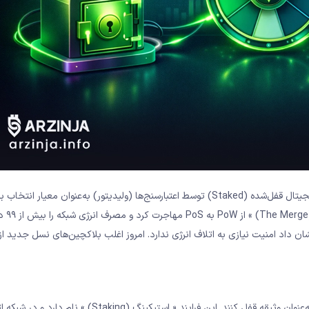
اثبات سهام الگوریتمی است که به جای توان محاسباتی، از مقدار ارز دیجیتال قفل‌شده (Staked) توسط اعتبارسنج‌ها (ولیدیتور) به‌عنوان مع
بلاک استفاده می‌کند. اتریوم (ETH) د
ن داد امنیت نیازی به اتلاف انرژی ندارد. امروز اغلب بلاکچین‌های نسل جدید از 
در Proof of Stake، اعتبارسنج‌ها باید مقداری از ارز دیجیتال شبکه را به‌عنوان وثیقه قفل کنند. این فرایند « استیکینگ (Staking) 