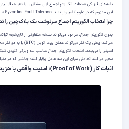
نامه‌های فیزیکی شده‌اند. الگوریتم اجماع این مشکل را با تعریف قوانی
این مفهوم که در علوم کامپیوتر به « Byzantine Fault Tolerance » یا BFT معروف است، ستون فقرات هر بلاکچین ایمنی را تشکیل می‌دهد.
چرا انتخاب الگوریتم اجماع سرنوشت یک بلاک‌چین را تع
امنیتی را می‌بندد. انتخاب الگوریتم اجماع مناسب سه ویژگی کلیدی شبکه
سعی می‌کنند تعادلی میان این سه عامل برقرار کنند؛ چالشی که در دنیای بلاک‌چین به « n Trilemma
اثبات کار (Proof of Work)؛ امنیت واقعی با هزینه محاسباتی بالا