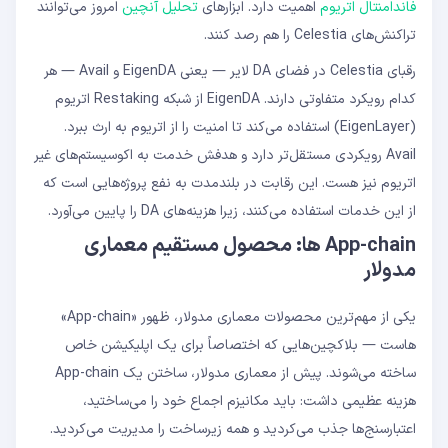
فاندامنتال اتریوم
اهمیت دارد. ابزارهای
تحلیل آنچین
امروز می‌توانند
تراکنش‌های Celestia را هم رصد کنند.
رقبای Celestia در فضای DA لایر — یعنی EigenDA و Avail — هر
کدام رویکرد متفاوتی دارند. EigenDA از شبکه Restaking اتریوم
(EigenLayer) استفاده می‌کند تا امنیت را از اتریوم به ارث ببرد.
Avail رویکردی مستقل‌تر دارد و هدفش خدمت به اکوسیستم‌های غیر
اتریوم نیز هست. این رقابت در بلندمدت به نفع پروژه‌هایی است که
از این خدمات استفاده می‌کنند، زیرا هزینه‌های DA را پایین می‌آورد.
App-chain ها: محصول مستقیم معماری
مدولار
یکی از مهم‌ترین محصولات معماری مدولار، ظهور «App-chain»
هاست — بلاکچین‌هایی که اختصاصاً برای یک اپلیکیشن خاص
ساخته می‌شوند. پیش از معماری مدولار، ساختن یک App-chain
هزینه عظیمی داشت: باید مکانیزم اجماع خود را می‌ساختید،
اعتبارسنج‌ها جذب می‌کردید و همه زیرساخت را مدیریت می‌کردید.