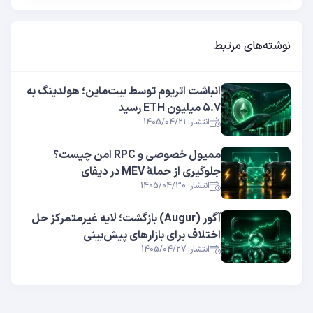
نوشته‌های مرتبط
انباشت اتریوم توسط بیت‌ماین؛ هولدینگ به
۵.۷ میلیون ETH رسید
انتشار: 1405/04/21
ممپول خصوصی و RPC امن چیست؟
جلوگیری از حملهٔ MEV در دیفای
انتشار: 1405/04/30
آگور (Augur) بازگشت؛ لایه غیرمتمرکز حل
اختلاف برای بازارهای پیش‌بینی
انتشار: 1405/04/27