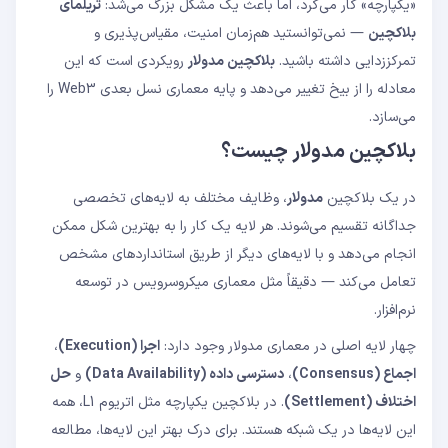
«یکپارچه» کار می‌کرد، اما باعث یک مشکل بزرگ می‌شد:
تریلمای
لایه حل اختلاف (Settlement Layer): کجا اختلافات
بلاکچین
— نمی‌توانستید هم‌زمان امنیت، مقیاس‌پذیری و
رفع می‌شوند؟
بلاکچین مدولار چیست؟
تمرکززدایی داشته باشید.
بلاکچین مدولار
رویکردی است که این
تفاوت بلاکچین مدولار و یکپارچه چیست؟
معادله را از بیخ تغییر می‌دهد و پایه معماری نسل بعدی Web3 را
Celestia چیست؟
می‌سازد.
آیا اتریوم مدولار است؟
مزیت اصلی معماری مدولار چیست؟
بلاکچین مدولار چیست؟
در یک بلاکچین
مدولار
، وظایف مختلف به لایه‌های تخصصی
جداگانه تقسیم می‌شوند. هر لایه یک کار را به بهترین شکل ممکن
انجام می‌دهد و با لایه‌های دیگر از طریق استانداردهای مشخص
تعامل می‌کند — دقیقاً مثل معماری میکروسرویس در توسعه
نرم‌افزار.
چهار لایه اصلی در معماری مدولار وجود دارد:
اجرا (Execution)
،
اجماع (Consensus)
،
دسترسی داده (Data Availability)
و
حل
اختلاف (Settlement)
. در بلاکچین یکپارچه مثل اتریوم L1، همه
این لایه‌ها در یک شبکه هستند. برای درک بهتر این لایه‌ها، مطالعه