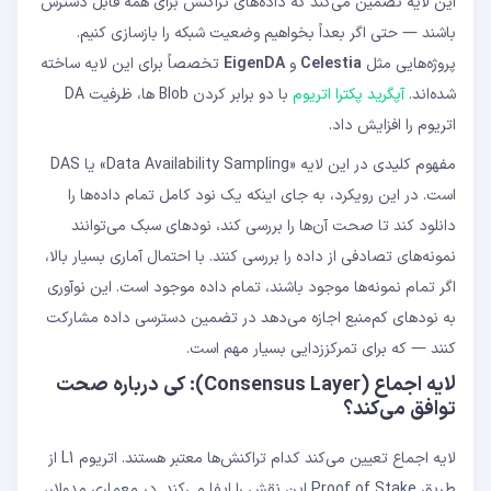
این لایه تضمین می‌کند که داده‌های تراکنش برای همه قابل دسترس
باشند — حتی اگر بعداً بخواهیم وضعیت شبکه را بازسازی کنیم.
پروژه‌هایی مثل
Celestia
و
EigenDA
تخصصاً برای این لایه ساخته
شده‌اند.
آپگرید پکترا اتریوم
با دو برابر کردن Blob ها، ظرفیت DA
اتریوم را افزایش داد.
مفهوم کلیدی در این لایه «Data Availability Sampling» یا DAS
است. در این رویکرد، به جای اینکه یک نود کامل تمام داده‌ها را
دانلود کند تا صحت آن‌ها را بررسی کند، نودهای سبک می‌توانند
نمونه‌های تصادفی از داده را بررسی کنند. با احتمال آماری بسیار بالا،
اگر تمام نمونه‌ها موجود باشند، تمام داده موجود است. این نوآوری
به نودهای کم‌منبع اجازه می‌دهد در تضمین دسترسی داده مشارکت
کنند — که برای تمرکززدایی بسیار مهم است.
لایه اجماع (Consensus Layer): کی درباره صحت
توافق می‌کند؟
لایه اجماع تعیین می‌کند کدام تراکنش‌ها معتبر هستند. اتریوم L1 از
طریق Proof of Stake این نقش را ایفا می‌کند. در معماری مدولار،