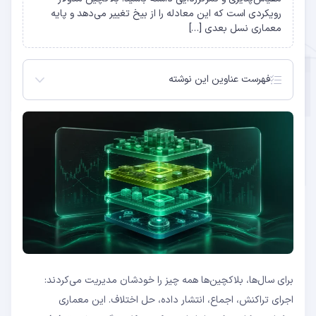
رویکردی است که این معادله را از بیخ تغییر می‌دهد و پایه
معماری نسل بعدی […]
فهرست عناوین این نوشته
بلاکچین مدولار چیست؟
بلاکچین یکپارچه در برابر مدولار: تفاوت اساسی
لایه‌های چهارگانه معماری مدولار
Celestia: پیشگام بلاکچین مدولار
App-chain ها: محصول مستقیم معماری مدولار
چرا معماری مدولار آینده بلاکچین است؟
چالش‌های پیش‌روی معماری مدولار
اتریوم و مدولار بودن: یک مسیر موازی
سوالات متداول
لایه اجرا (Execution Layer): کجا تراکنش‌ها پردازش
می‌شوند
لایه دسترسی داده (DA Layer): داده‌ها کجا ذخیره
برای سال‌ها، بلاکچین‌ها همه چیز را خودشان مدیریت می‌کردند:
می‌شوند؟
لایه اجماع (Consensus Layer): کی درباره صحت
اجرای تراکنش، اجماع، انتشار داده، حل اختلاف. این معماری
توافق می‌کند؟