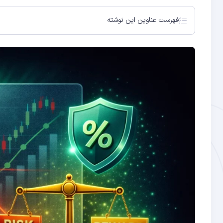
فهرست عناوین این نوشته
مدیریت ریسک در ارز دیجیتال چیست؟
چرا تعیین حجم معامله اهمیت دارد؟
حد ضرر چیست و چطور تعیین می‌شود؟
نسبت ریسک به پاداش چیست؟
اشتباهات رایج در Risk Management که باید از آن‌ها پرهیز کنید
چک‌لیست مدیریت ریسک قبل از هر معامله
قانون 1 درصد چیست؟
فرمول محاسبه حجم معامله
انواع حد ضرر
روش‌های تعیین حد ضرر دقیق
سوالات متداول