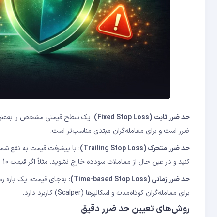
حد ضرر ثابت
(Fixed Stop Loss)
: یک سطح قیمتی مشخص را به‌عنوان
ضرر است و برای معامله‌گران مبتدی مناسب‌تر است.
حد ضرر متحرک
(Trailing Stop Loss)
: با پیشرفت قیمت به نفع شما
کنید و در عین حال از معاملات سودده خارج نشوید. مثلاً اگر قیمت 10 درصد رشد کند، حد ضرر هم 10 درصد بالا می‌رود.
حد ضرر زمانی
(Time-based Stop Loss)
: به‌جای قیمت، یک بازه زم
برای معامله‌گران کوتاه‌مدت و اسکالپرها (Scalper) کاربرد دارد.
روش‌های تعیین حد ضرر دقیق