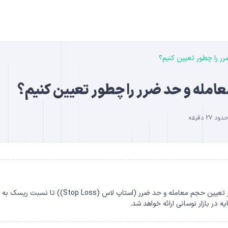
ر را چطور تعیین کنیم؟
B
امله و حد ضرر را چطور تعیین کنیم؟
27 دقیقه
DO
راهنمای جامع مدیریت ریسک (Risk Management) در کریپتو؛ از تعیین حجم معامله و حد ضرر (استاپ لاس (top Loss