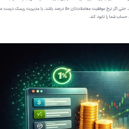
مدیریت ریسک صحیح به شما کمک می‌کند در بلندمدت در بازار بمانید. حتی اگر نرخ موفقیت معاملات‌تان 50 درصد باشد، با مدیری