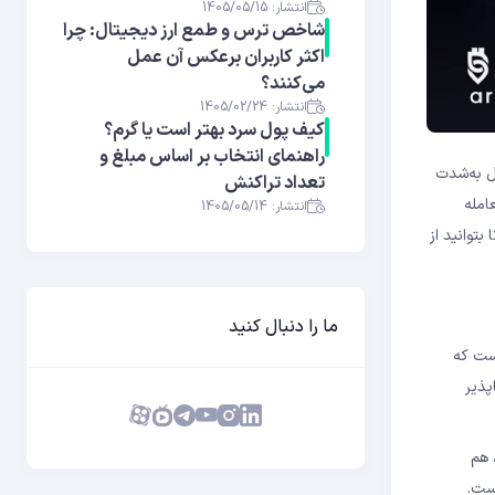
انتشار: 1405/05/15
شاخص ترس و طمع ارز دیجیتال: چرا
اکثر کاربران برعکس آن عمل
می‌کنند؟
انتشار: 1405/02/24
کیف پول سرد بهتر است یا گرم؟
راهنمای انتخاب بر اساس مبلغ و
ار ارز دیجیتال به‌شدت
تعداد تراکنش
امله
انتشار: 1405/05/14
 تا بتوانید از
ما را دنبال کنید
رل ضرر احتمالی استفاده می‌کند. هدف از Risk Management این نیست که
پذیر
ند. این ویژگی، هم
است.