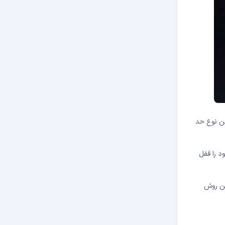
ین نوع حد
د را قفل
این روش