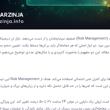
بیشتر معامله‌گران نه به‌دلیل استراتژی بد، بلکه به‌ خاطر مدیریت ریسک (Risk Management) ضعیف سرمایه‌شان را از دست می‌دهند. باز
ن ببرد. دو ابزار اصلی که هر معامله‌گر باید بر آن‌ها مسلط باشد، تعیین حجم مع
رر (استاپ لاس (Stop Loss)) است. در این مقاله، این دو مفهوم را به‌صورت کاربردی و با مثال‌های عددی توضیح می‌دهیم
مدیریت ریسک مجموعه‌ای از قوانین و تکنیک‌هاست که معامله‌گر از آن‌ها برای کنت
ین است که ضررها را در حد قابل تحمل نگه دارید و از زیان‌های بزرگ و جبران‌نا
بازار رمزارز از نوسان‌پذیرترین بازارهای مالی دنیاست. در این بازار ممکن است ارزش یک دارایی در عرض 24 ساعت 30 تا 50 درصد تغییر ک
ین، معامله‌گری بدون مدیریت ریسک در این بازار، مانند رانندگی با چشمان بسته 