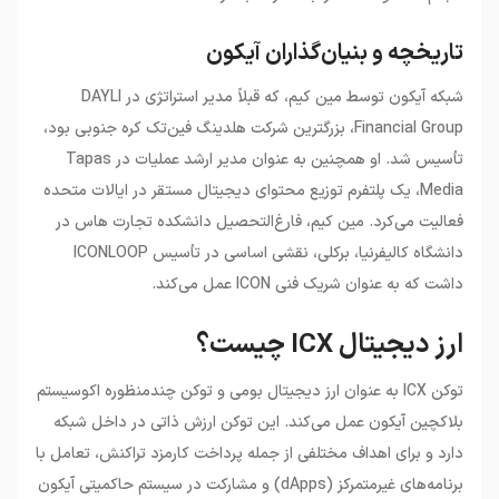
تاریخچه و بنیان‌گذاران آیکون
شبکه آیکون توسط مین کیم، که قبلاً مدیر استراتژی در DAYLI
Financial Group، بزرگترین شرکت هلدینگ فین‌تک کره جنوبی بود،
تأسیس شد. او همچنین به عنوان مدیر ارشد عملیات در Tapas
Media، یک پلتفرم توزیع محتوای دیجیتال مستقر در ایالات متحده
فعالیت می‌کرد. مین کیم، فارغ‌التحصیل دانشکده تجارت هاس در
دانشگاه کالیفرنیا، برکلی، نقشی اساسی در تأسیس ICONLOOP
داشت که به عنوان شریک فنی ICON عمل می‌کند.
ارز دیجیتال ICX چیست؟
توکن ICX به عنوان ارز دیجیتال بومی و توکن چندمنظوره اکوسیستم
بلاکچین آیکون عمل می‌کند. این توکن ارزش ذاتی در داخل شبکه
دارد و برای اهداف مختلفی از جمله پرداخت کارمزد تراکنش، تعامل با
برنامه‌های غیرمتمرکز (dApps) و مشارکت در سیستم حاکمیتی آیکون