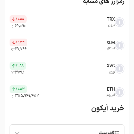
رمزارز های مشابه
٪۰.۵۵
TRX
ترون
۶۲,۰۹۰
IRT
٪۲.۳۴
XLM
استلار
۳۱,۷۶۶
IRT
٪۱.۸۸
XVG
ورج
۳۷۹.۱
IRT
٪۰.۵۳
ETH
اتریوم
۳۵۵,۹۴۱,۴۵۲
IRT
خرید آیکون
فهرست