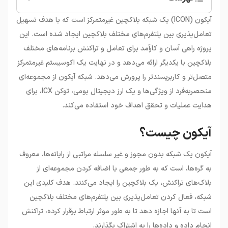
•
آیکون چیست؟
آیکون (ICON) یک شبکه بلاکچین غیرمتمرکز است که با هدف تسهیل
•
ارز دیجیتال ICX چیست؟
تعامل‌پذیری بین پلتفرم‌های مختلف بلاکچین ایجاد شده است. این
•
ویژگی‌های آیکون
پروژه راهی آسان و کارآمد برای تعامل و تراکنش برنامه‌های مختلف
•
کاربردها و موارد استفاده آیکون
بلاکچین با یکدیگر ارائه می‌دهد و در نهایت یک اکوسیستم غیرمتمرکز
•
قیمت آیکون و عوامل موثر بر آن
متصل‌تر و کاربرپسندتر را پرورش می‌دهد. شبکه آیکون از مجموعه‌ای
•
خرید آیکون: ملاحضات و نکات مهم
منحصربه‌فرد از ویژگی‌ها و یک ارز دیجیتال بومی، توکن ICX، برای
هدایت عملیات و تحقق اهداف خود استفاده می‌کند.
آیکون چیست؟
آیکون یک شبکه بدون مجوز و غیر سلسله مراتبی از رایانه‌ها، معروف
به گره‌ها، است که به طور جمعی با اضافه کردن مجموعه‌ای از
بلاک‌های تراکنش، یک بلاکچین را ایجاد می‌کنند. هدف کلیدی این
شبکه، فعال کردن تعامل‌پذیری بین پلتفرم‌های مختلف بلاکچین
است تا به آنها اجازه دهد تا به طور موثر ارتباط برقرار کرده، تراکنش
انجام داده و داده‌ها را به اشتراک بگذارند.