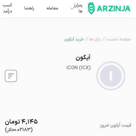
رمزارز
کسب
معامله
راهنما
ها
درآمد
صفحه نخست
/
بازار ها
/
خرید آیکون
آیکون
ICON
(
ICX
)
۴,۱۴۵
تومان
قیمت
آیکون
امروز
:
(
۰.۰۲۱۸۳
دلار
)