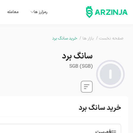
رمزارز ها
معامله
صفحه نخست
/
بازار ها
/
خرید سانگ برد
سانگ برد
SGB
(
SGB
)
خرید سانگ برد
فهرست