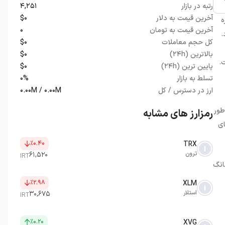
رتبه در بازار
۴,۲۵۱
آخرین قیمت به دلار
$۰
ه
آخرین قیمت به تومان
۰
.
کل حجم معاملات
$۰
بالاترین (۲۴h)
$۰
ت
.
پایین ترین (۲۴h)
$۰
تسلط به بازار
۰%
ارز در دسترس / کل
۰.۰۰M / ۰.۰۰M
طور
رمزارز های مشابه
ای
٪۰.۴۰
TRX
ترون
۶۱,۵۲۰
IRT
سانگ
٪۲.۹۸
XLM
استلار
۳۰,۶۷۵
IRT
٪۰.۲۰
XVG