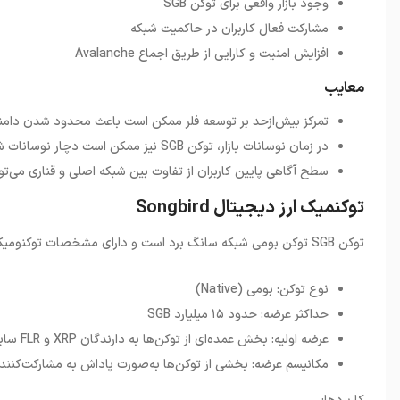
وجود بازار واقعی برای توکن SGB
مشارکت فعال کاربران در حاکمیت شبکه
افزایش امنیت و کارایی از طریق اجماع Avalanche
معایب
تمرکز بیش‌ازحد بر توسعه فلر ممکن است باعث محدود شدن دامنه
در زمان نوسانات بازار، توکن SGB نیز ممکن است دچار نوسانات شدید قیمت شود.
سطح آگاهی پایین کاربران از تفاوت بین شبکه اصلی و قناری می‌تو
توکنمیک ارز دیجیتال Songbird
توکن
SGB
توکن بومی شبکه سانگ برد است و دارای مشخصات توکنومیک
نوع توکن: بومی (Native)
حداکثر عرضه: حدود ۱۵ میلیارد SGB
عرضه اولیه: بخش عمده‌ای از توکن‌ها به دارندگان XRP و FLR سابق توزیع شد.
مکانیسم عرضه: بخشی از توکن‌ها به‌صورت پاداش به مشارکت‌کنند