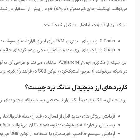
شبکه سانگ برد بر پایه‌ی فناوری
EVM
(ماشین مجازی اتریوم) ساخته شده 
می‌توانند اپلیکیشن‌های غیرمتمرکز
(dApp)
خود را پیش از استقرار در شبک
سانگ برد از دو زنجیره اصلی تشکیل شده است
:
C Chain: زنجیره‌ای مبتنی بر EVM برای اجرای قراردادهای هوشمند
P Chain: زنجیره‌ای برای مدیریت اعتبارسنجی و عملکرد‌های حاکمیتی
این شبکه از مکانیزم اجماع
Avalanche
استفاده می‌کند و طراحی آن به‌گ
در شبکه می‌توانند از طریق استیک‌کردن توکن
SGB
در فرآیند رأی‌گیری و 
کاربردهای ارز دیجیتال سانگ برد چیست؟
ارز دیجیتال سانگ برد صرفاً یک ابزار تست فنی نیست، بلکه مجموعه‌ای از 
آزمایش ویژگی‌های جدید قبل از اعمال در فلر: از جمله فایروالاها، پ
پشتیبانی از قراردادهای هوشمند: توسعه‌دهندگان می‌توانند dAppهای خود را در یک محیط واقعی اما کم‌ریسک پیاده‌سازی و ارزیابی کنند.
آزمایش سیستم حاکمیتی غیرمتمرکز: با استفاده از توکن SGB می‌توان طرح‌های پیشنهادی را به رأی گذاشت و تأیید یا رد کرد.