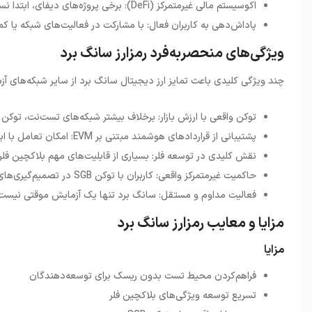
اکوسیستم مالی غیرمتمرکز (DeFi): برخی پروژه‌های دیفای، ابتدا نسخه آزمایشی خود را روی Songbird اجرا می‌کنند.
پاداش‌دهی به کاربران فعال: با مشارکت در فعالیت‌های شبکه یا کم
ویژگی‌های منحصربه‌فرد رمزارز سانگ برد
چند ویژگی کلیدی باعث تمایز ارز دیجیتال سانگ برد از سایر شبکه‌های 
توکن واقعی با ارزش بازار: برخلاف بیشتر شبکه‌های تست‌نت، توکن SGB در صرافی‌ها لیست شده و دارای ارزش اقتصادی است.
پشتیبانی از قراردادهای هوشمند مبتنی بر EVM: امکان تعامل با ابزارهای اتریوم مانند متامسک، Remix و... فراهم است.
نقش کلیدی در توسعه فلر: بسیاری از قابلیت‌های مهم بلاکچین فلر
حاکمیت غیرمتمرکز واقعی: کاربران با توکن SGB در تصمیم‌گیری‌های شبکه شرکت می‌کنند.
فعالیت مداوم و مستقل: سانگ برد تنها یک آزمایش موقتی نیست، ب
مزایا و معایب رمزارز سانگ برد
مزایا
فراهم‌کردن محیط تست بدون ریسک برای توسعه‌دهندگان
تسریع توسعه ویژگی‌های بلاکچین فلر