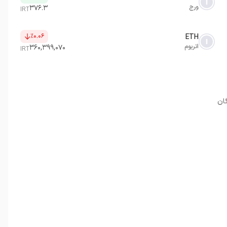
ورج
۳۷۶.۳
IRT
٪۰.۰۶
ETH
اتریوم
۳۶۰,۳۹۹,۰۷۰
IRT
گان