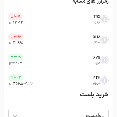
رمزارز های مشابه
٪۰.۶۱
TRX
ترون
۶۲,۰۲۳
IRT
٪۲.۶۳
XLM
استلار
۳۱,۶۶۵
IRT
٪۲.۲۹
XVG
ورج
۳۸۰.۷
IRT
٪۰.۲۲
ETH
اتریوم
۳۵۴,۵۰۷,۹۹۶
IRT
خرید بلست
فهرست