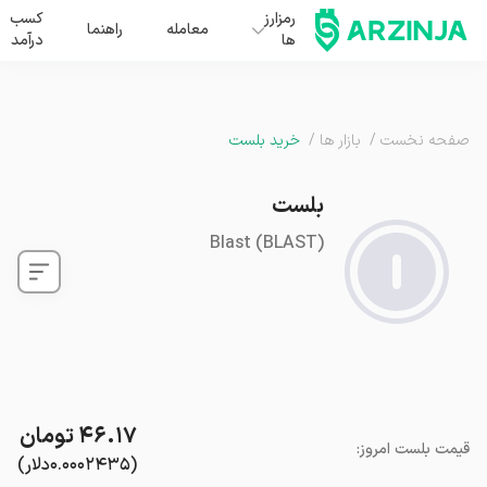
رمزارز
کسب
معامله
راهنما
ها
درآمد
صفحه نخست
/
بازار ها
/
خرید بلست
بلست
Blast
(
BLAST
)
۴۶.۱۷
تومان
قیمت
بلست
امروز
:
(
۰.۰۰۰۲۴۳۵
دلار
)