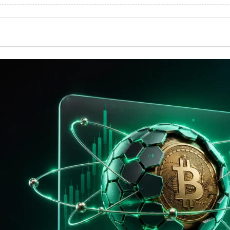
د؟
نجام دهید
نند؟