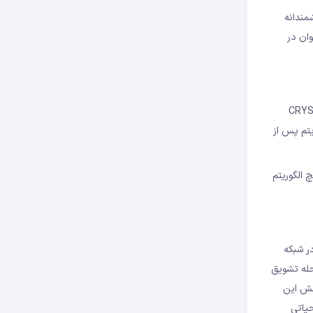
میم هوشمندانه
ان در
CRYSTALS-
یتم پس از
مبتنی بر مشبک که هیچ الگوریتم
 در شبکه
حله تشویق
خش این
یاتی