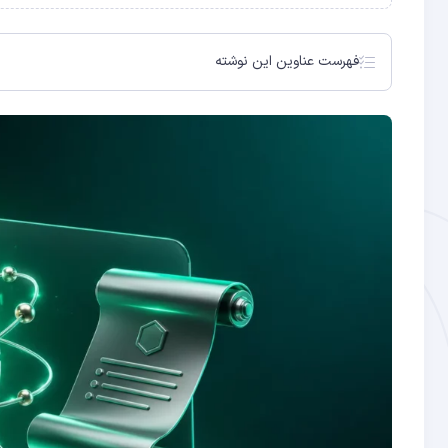
فهرست عناوین این نوشته
رمزنگاری فعلی بیت‌کوین چگونه کار می‌کند؟
رایانه‌های کوانتومی چه تهدیدی برای بیت‌کوین ایجاد می‌کنن
BIP361 چیست؟ راهنمای کامل پیشنهاد مقاومت کوانتومی
استانداردهای NIST برای رمزنگاری پسا-کوانتومی
چالش‌های اصلی پیاده‌سازی BIP361 در بیت‌کوین
اقداماتی که همین امروز برای امنیت بیت‌کوین‌هایتان باید ا
آینده بیت‌کوین در عصر کوانتومی
سوالات متداول
الگوریتم ECDSA؛ پایه امنیت بیت‌کوین
الگوریتم شور؛ سلاح اصلی در برابر ECDSA
کدام آدرس‌های بیت‌کوین در معرض خطر بیشتری هستند؟
الگوریتم‌های پسا-کوانتومی پیشنهادی در BIP361
جدول زمانی مهاجرت ۷ ساله پیشنهادی BIP361
افزایش حجم تراکنش‌ها و تأثیر بر کارمزد
نیاز به اجماع گسترده جامعه بیت‌کوین
آیا رایانه‌های کوانتومی همین الان می‌توانند بیت‌کوین را بشک
BIP361 چه زمانی فعال می‌شود؟