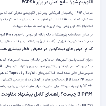
الگوریتم شور؛ سلاح اصلی در برابر ECDSA
در سال ۱۹۹۴، ریاضیدان آمریکایی پیتر شور الگوریتمی معرفی کر
مسئله‌ای که امنیت ECDSA بر آن استوار است. به بی
استخراج کند. این یعنی بیت‌کوین‌های شما به سرقت می‌رفت.
بر اساس محاسبات پژوهشگران، یک رایانه کوانتومی با
حدود ۴۰۰۰ کیوبیت منطقی پایدار
به چند صد کیوبیت فیزیکی (نه منطقی) رسیده‌اند؛ پس فاصله هنوز زیاد
کدام آدرس‌های بیت‌کوین در معرض خطر بیشتری هست
میزان آسیب‌پذیری آدرس‌های بیت‌کوین یکسان نیست. آدرس‌های قدی
بلاک‌چین ثبت می‌کردند و بیشترین آسیب‌پذیری را دارند. آدرس‌های
KH
عمومی‌شان فاش شده است. اما آدرس‌های
SegWit
و
Taproot
که هنوز
حدود
۳۴ درصد از کل بیت‌کوین‌های در گردش
در آدرس‌هایی نگهداری م
BIP361 را توجیه می‌کنند. برای مدیریت بهتر امنیت کیف پول‌تان، راهنمای
BIP361 چیست؟ راهنمای کامل پیشنهاد مقاومت کوانتومی
BIP361