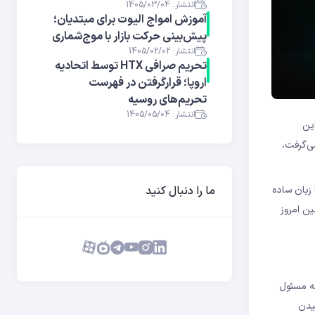
انتشار: 1405/03/04
آموزش امواج الیوت برای مبتدیان؛
پیش‌بینی حرکت بازار با موج‌شماری
انتشار: 1405/02/02
تحریم صرافی HTX توسط اتحادیه
اروپا؛ قرارگرفتن در فهرست
تحریم‌های روسیه
انتشار: 1405/05/04
ین
ی‌گرفت،
ما را دنبال کنید
؟ در این راهنما، با زبان ساده
نهادی و اقداماتی که همین امروز
Elliptic Curve Digital Signature A) که مسئول
میدن