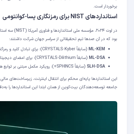
برخوردار است.
استانداردهای NIST برای رمزنگاری پسا-کوانتومی
بود که در آن صدها تیم تحقیقاتی از سراسر جهان شرکت داشتند:
ML-KEM
(سابقاً CRYSTALS-Kyber): برای تبادل کلید و رمزگذاری عمومی
ML-DSA
(سابقاً CRYSTALS-Dilithium): برای امضای دیجیتال — همان الگوریتم پیشنهادی BIP361
SLH-DSA
(سابقاً SPHINCS+): رویکرد مکمل مبتنی بر توابع هش
این استانداردها پایه‌ای محکم برای انتقال اینترنت، زیرساخت‌های مالی 
جامعه توسعه‌دهندگان بیت‌کوین از همان ابتدا این استانداردها را به‌د