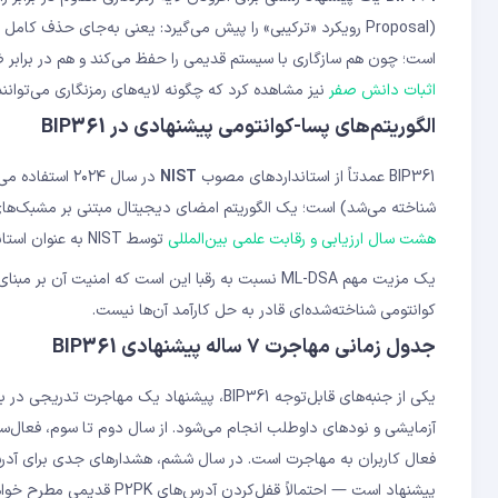
است؛ چون هم سازگاری با سیستم قدیمی را حفظ می‌کند و هم در برابر 
اثبات دانش صفر
نیز مشاهده کرد که چگونه لایه‌های رمزنگاری می‌توانند
الگوریتم‌های پسا-کوانتومی پیشنهادی در BIP361
BIP361 عمدتاً از استانداردهای مصوب
NIST
در سال ۲۰۲۴ استفاده می‌کند. مهم‌ترین الگوریتم پیشنهادی
شناخته می‌شد) است؛ یک الگوریتم امضای دیجیتال مبتنی بر مشبک‌های ش
هشت سال ارزیابی و رقابت علمی بین‌المللی
توسط NIST به عنوان استاندارد فدرال آمریکا انتخاب شد.
کوانتومی شناخته‌شده‌ای قادر به حل کارآمد آن‌ها نیست.
جدول زمانی مهاجرت ۷ ساله پیشنهادی BIP361
یکی از جنبه‌های قابل‌توجه BIP361، پیشنهاد ی
آزمایشی و نودهای داوطلب انجام می‌شود. از سال دوم تا سوم، فعال‌ساز
فعال کاربران به مهاجرت است. در سال ششم، هشدارهای جدی برای آدرس
پیشنهاد است — احتمالاً قفل‌کردن آدرس‌های P2PK قدیمی مطرح خواهد شد. نگهداری صحیح