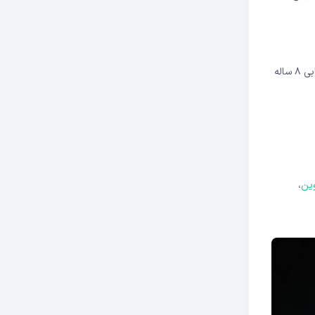
در اوت ۲۰۲۴، مؤسسه ملی استانداردها و فناوری آمریکا (NIST) سه استاندارد رمزنگاری پسا-کوانتومی را رسماً منتشر کرد. این مرحله پایانی یک فرآیند ارزیابی ۸ ساله
ین
،