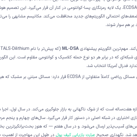
Proposal) رویکرد «ترکیبی» را پیش می‌گیرد: یعنی به‌جای حذف کامل ECDSA، یک لایه رمزنگاری پسا-کوانتومی در کنار آن قرار می‌گیرد. این تص
ضعف‌های احتمالی الگوریتم‌های جدید محافظت می‌کند. مکانیسم مشابهی را می‌تو
 بر هم سوار شوند.
ML-DSA
(که پیش‌تر با نام Dilithium
بکه‌ای که در برابر هر دو نوع حمله کلاسیک و کوانتومی مقاوم است. این الگور
یک مزیت مهم ML-DSA نسبت به رقبا این است که امنیت آن بر مبنای مسائل ریاضی کاملاً متفاوتی از ECDSA قرار دارد؛ مسائل 
ک مهاجرت تدریجی در بازه هفت‌ساله است که از شوک ناگهانی به بازار جلوگیری می‌کند. در سال اول، اجرا
ی اختیاری در شبکه اصلی در دستور کار قرار می‌گیرد. سال‌های چهارم و پنجم مر
‌های آسیب‌پذیر ارسال می‌شود. و در سال هفتم — که هنوز بحث‌برانگیزترین ب
عبارت بازیابی کیف پول
در طول این مهاجرت از اهمیت ح